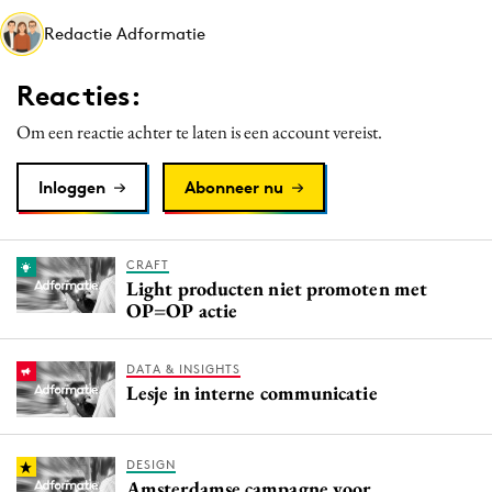
Media
Redactie Adformatie
Merkstrategie
Reacties:
PR
Programmatic
Om een reactie achter te laten is een account vereist.
Purpose Marketing
Inloggen
Abonneer nu
Reputatie & crisis
CRAFT
Light producten niet promoten met
OP=OP actie
DATA & INSIGHTS
Lesje in interne communicatie
DESIGN
Amsterdamse campagne voor