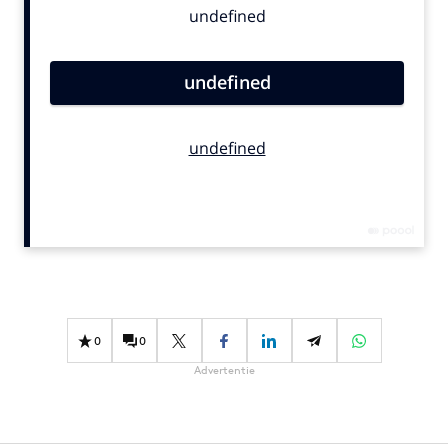
Bureaus
Campagnes
Carriere
Contentmarketing
Craft
Customer Experience
Data & Insights
Design
Digital transformation
Diversiteit
Effectiviteit
0
0
Gedragsverandering
Advertentie
Influencer marketing
Interne communicatie
Martech