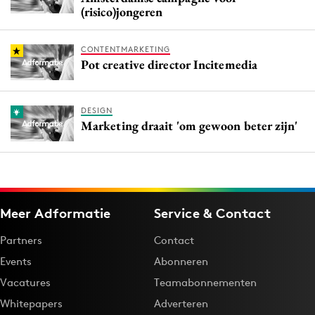
(risico)jongeren
CONTENTMARKETING
Pot creative director Incitemedia
DESIGN
Marketing draait 'om gewoon beter zijn'
Meer Adformatie
Service & Contact
Partners
Contact
Events
Abonneren
Vacatures
Teamabonnementen
Whitepapers
Adverteren