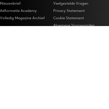
Nieuwsbrief
Veelgestelde Vragen
Adformatie Academy
Privacy Statement
Volledig Magazine Archief
Cookie Statement
Algemene Voorwaarden
Onze app
Maak Adformatie.nl je
Google-favoriet
Privacyinstellingen
Download de
Adformatie Nieuws App