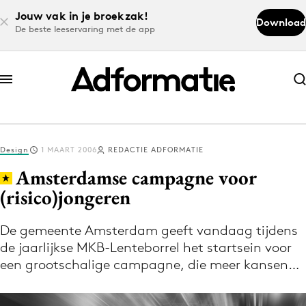
Jouw vak in je broekzak!
Download
De beste leeservaring met de app
Abonneer nu
Abonneer nu
Design
1 MAART 2006
REDACTIE ADFORMATIE
Log in
Amsterdamse campagne voor
(risico)jongeren
Download de app
Volg het laatste nieuws via de Adformatie
De gemeente Amsterdam geeft vandaag tijdens
de jaarlijkse MKB-Lenteborrel het startsein voor
Nieuws app
een grootschalige campagne, die meer kansen…