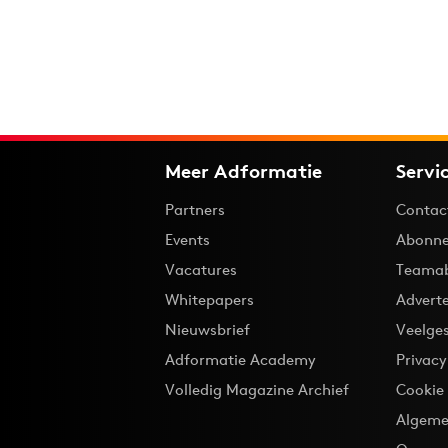
Meer Adformatie
Servi
Partners
Contac
Events
Abonne
Vacatures
Teama
Whitepapers
Advert
Nieuwsbrief
Veelge
Adformatie Academy
Privac
Volledig Magazine Archief
Cookie
Algeme