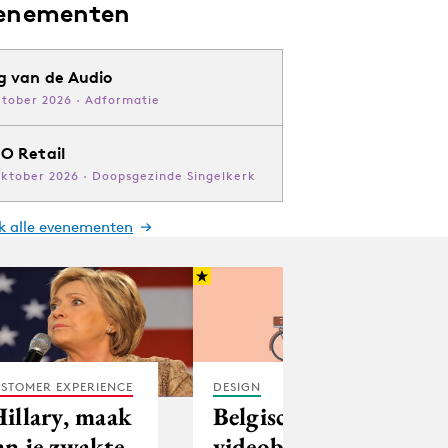
enementen
g van de Audio
ktober 2026 · Adformatie
O Retail
oktober 2026 · Doopsgezinde Singelkerk
jk alle evenementen
STOMER EXPERIENCE
DESIGN
Hillary, maak
Belgisch
an je zwakte
videobureau