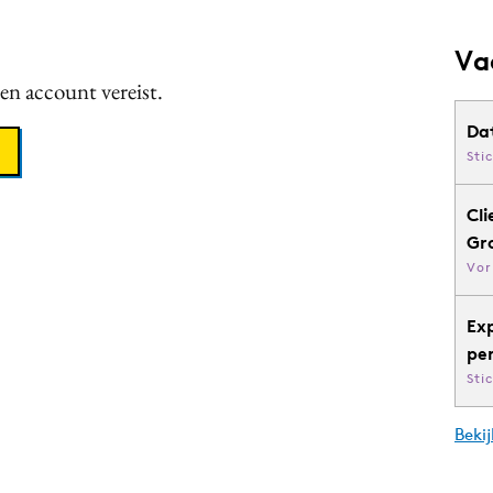
Va
een account vereist.
Da
Sti
Cli
Gr
Vor
Ex
pe
Sti
Bekij