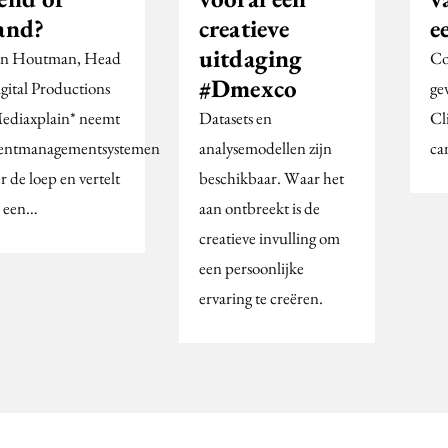
creatieve
e
jand?
uitdaging
Co
an Houtman, Head
#Dmexco
ge
igital Productions
Datasets en
Cl
Mediaxplain* neemt
analysemodellen zijn
ca
entmanagementsystemen
beschikbaar. Waar het
 de loep en vertelt
aan ontbreekt is de
 een…
creatieve invulling om
een persoonlijke
ervaring te creëren.