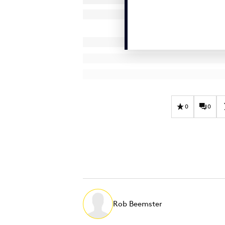
0
0
Rob Beemster