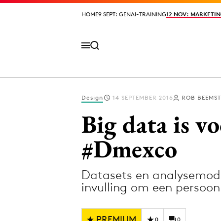
HOME
HOME
9 SEPT: GENAI-TRAINING
9 SEPT: GENAI-TRAINING
12 NOV: MARKETIN
12 NOV: MARKETIN
Design
14 SEPTEMBER 2016
ROB BEEMST
Volg het laatste nieuws via de Adformatie N
Big data is v
#Dmexco
Topics
Datasets en analysemodel
Artificial Intelligence
Design
invulling om een persoonl
Bureaus
Digital transf
Campagnes
Diversiteit
PREMIUM
0
0