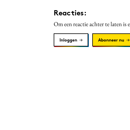
Reacties:
Om een reactie achter te laten is 
Inloggen
Abonneer nu