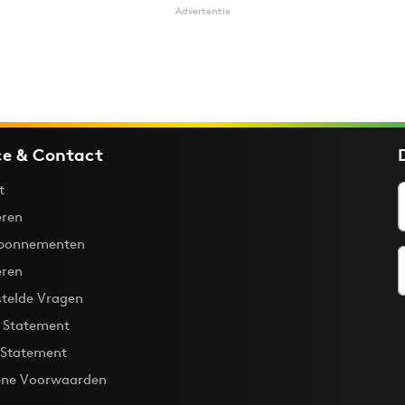
Advertentie
ce & Contact
t
ren
bonnementen
eren
stelde Vragen
y Statement
 Statement
ne Voorwaarden