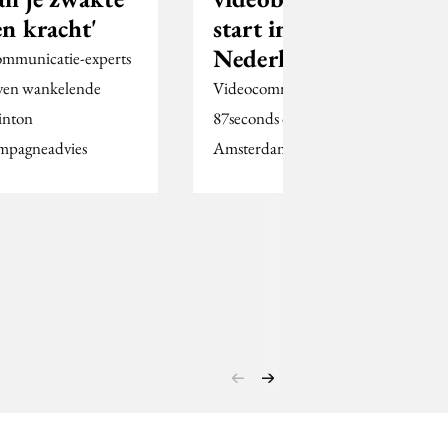
en kracht'
start in
Nederland
mmunicatie-experts
ven wankelende
Videocommunicatiebureau
inton
87seconds opent in
mpagneadvies
Amsterdam.