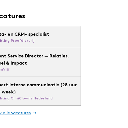
catures
ta- en CRM- specialist
chting Proefdiervrij
ent Service Director — Relaties,
oei & Impact
mVijf
pert interne communicatie (28 uur
r week)
chting CliniClowns Nederland
k alle vacatures