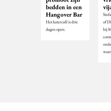
bedden in een
vi
Hangover Bar
Stef
Het katercafé is drie
of D
dagen open.
bij 
cont
onder
waar