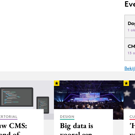
Ev
Da
1 o
CM
13 
Beki
DESIGN
CU
ERTORIAL
Big data is
'
uw CMS:
vooral een
v
iend of