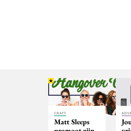
CRAFT
ADV
Matt Sleeps
Jo
promoot zijn
vr