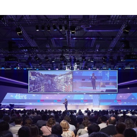
Programmatic
ering
Purpose Marketing
keting
Reputatie & crisis
nicatie