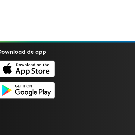
Download de
app