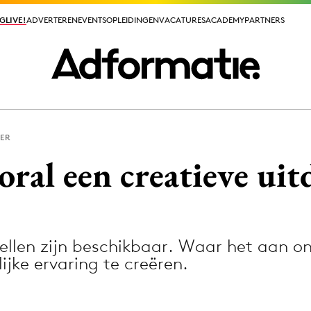
GLIVE!
GLIVE!
ADVERTEREN
ADVERTEREN
EVENTS
EVENTS
OPLEIDINGEN
OPLEIDINGEN
VACATURES
VACATURES
ACADEMY
ACADEMY
PARTNERS
PARTNERS
ER
ieuws app
ooral een creatieve ui
len zijn beschikbaar. Waar het aan ont
Media
ijke ervaring te creëren.
ormation
Merkstrategie
PR