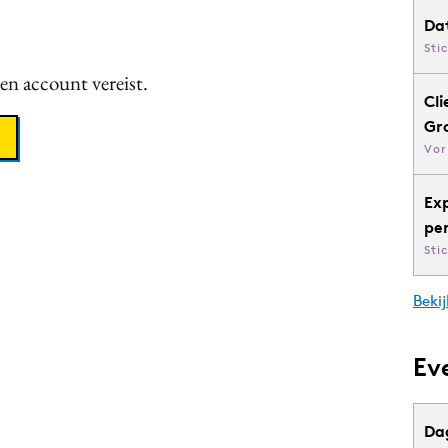
Da
Sti
een account vereist.
Cli
Gr
Vor
Ex
pe
Sti
Bekij
Ev
Da