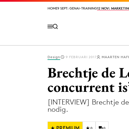
HOME
HOME
9 SEPT: GENAI-TRAINING
9 SEPT: GENAI-TRAINING
12 NOV: MARKETIN
12 NOV: MARKETIN
Design
9 FEBRUARI 2017
MAARTEN HAF
Volg het laatste nieuws via de Adformatie N
Brechtje de L
concurrent is
Topics
[INTERVIEW] Brechtje de 
Artificial Intelligence
Design
nodig.
Bureaus
Digital transf
Campagnes
Diversiteit
PREMIUM
0
0