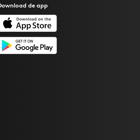
Download de
app