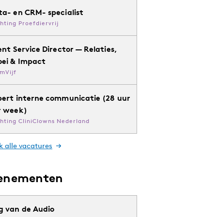
ta- en CRM- specialist
chting Proefdiervrij
ent Service Director — Relaties,
oei & Impact
mVijf
pert interne communicatie (28 uur
r week)
chting CliniClowns Nederland
k alle vacatures
enementen
g van de Audio