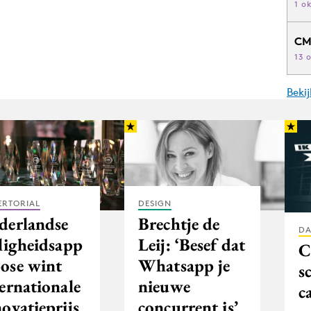
1 o
CM
13 
Beki
ERTORIAL
DESIGN
derlandse
Brechtje de
DA
iligheidsapp
Leij: ‘Besef dat
C
ose wint
Whatsapp je
s
ernationale
nieuwe
c
ovatieprijs
concurrent is’