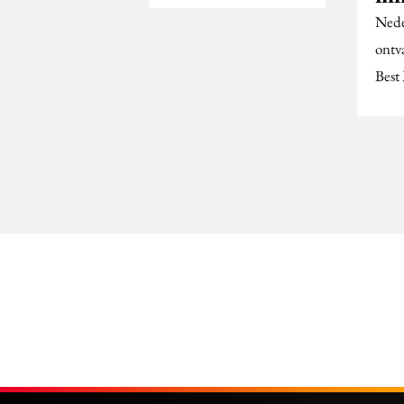
Nede
ontv
Best