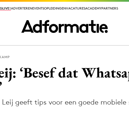
GLIVE!
GLIVE!
ADVERTEREN
ADVERTEREN
EVENTS
EVENTS
OPLEIDINGEN
OPLEIDINGEN
VACATURES
VACATURES
ACADEMY
ACADEMY
PARTNERS
PARTNERS
KAMP
ieuws app
eij: ‘Besef dat Whats
’
Leij geeft tips voor een goede mobiele s
Media
ormation
Merkstrategie
PR