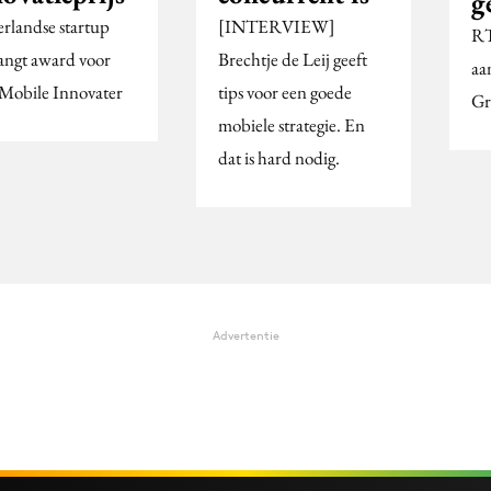
g
rlandse startup
[INTERVIEW]
RT
angt award voor
Brechtje de Leij geeft
aa
 Mobile Innovater
tips voor een goede
Gr
mobiele strategie. En
dat is hard nodig.
Advertentie