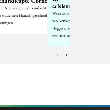
ehandicapte Corné
crisismanagement
L Nieuws besteedt aandacht
Woordvoerderschap
n studenten Hanzehogeschool
van 'keukenprins' over
oningen
vloggerscrisis is
lesmateriaal