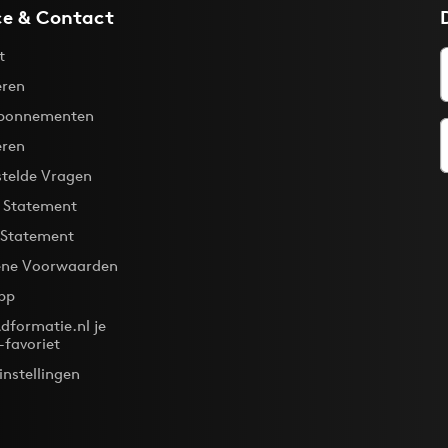
ce & Contact
t
ren
bonnementen
eren
stelde Vragen
y Statement
 Statement
ne Voorwaarden
pp
dformatie.nl je
-favoriet
instellingen