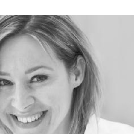
Programmatic
ering
Purpose Marketing
keting
Reputatie & crisis
nicatie