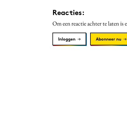
Reacties:
Om een reactie achter te laten is 
Inloggen
Abonneer nu