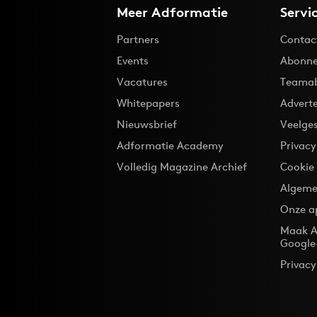
Meer Adformatie
Servi
Partners
Contac
Events
Abonne
Vacatures
Teama
Whitepapers
Advert
Nieuwsbrief
Veelge
Adformatie Academy
Privac
Volledig Magazine Archief
Cookie
Algeme
Onze a
Maak A
Google
Privacy