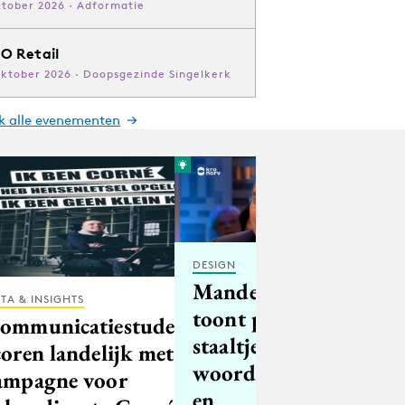
ktober 2026 · Adformatie
O Retail
oktober 2026 · Doopsgezinde Singelkerk
jk alle evenementen
DESIGN
Mandemakers
TA & INSIGHTS
toont prachtig
ommunicatiestudenten
staaltje
coren landelijk met
woordvoering
ampagne voor
en