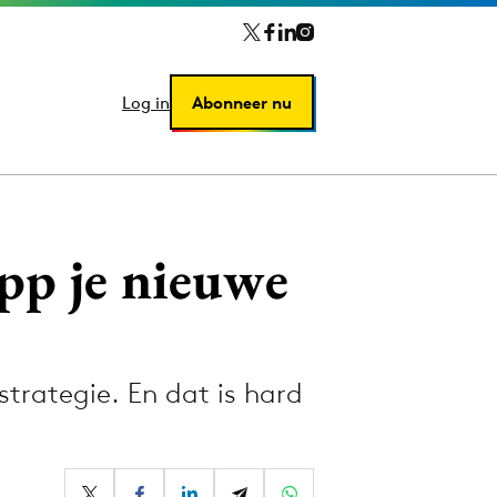
Log in
Log in
Abonneer nu
Abonneer nu
app je nieuwe
trategie. En dat is hard