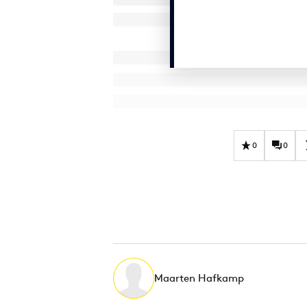
0
0
Maarten Hafkamp