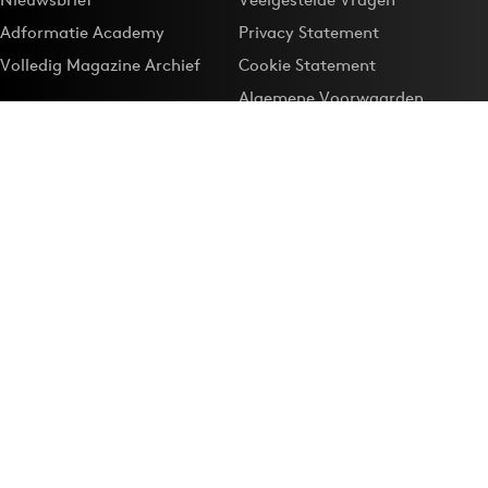
Adformatie Academy
Privacy Statement
Volledig Magazine Archief
Cookie Statement
Algemene Voorwaarden
Onze app
Maak Adformatie.nl je
Google-favoriet
Privacyinstellingen
Download de
Adformatie Nieuws App