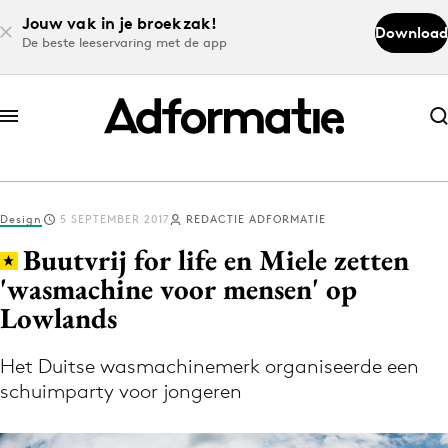
Jouw vak in je broekzak!
Download
De beste leeservaring met de app
Abonneer nu
Abonneer nu
Design
5 SEPTEMBER 2017
REDACTIE ADFORMATIE
Log in
Buutvrij for life en Miele zetten
'wasmachine voor mensen' op
Lowlands
Download de app
Volg het laatste nieuws via de Adformatie
Het Duitse wasmachinemerk organiseerde een
Nieuws app
schuimparty voor jongeren