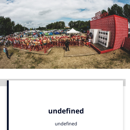
Menu
Home
9 sept: GenAI-training
12 nov: MarketingLive!
Adverteren
Events
Opleidingen
Advertentie
Vacatures
Academy
Partners
Topics
Artificial Intelligence