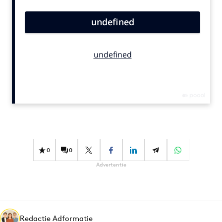
Bureaus
Campagnes
Carriere
Contentmarketing
Craft
Customer Experience
Data & Insights
Design
Digital transformation
Diversiteit
0
0
Effectiviteit
Advertentie
Gedragsverandering
Influencer marketing
Interne communicatie
Martech
Redactie Adformatie