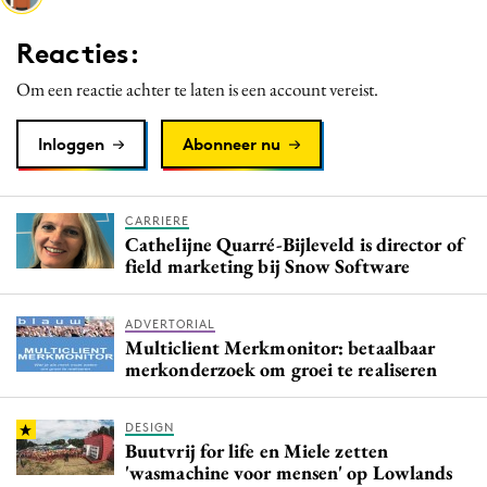
Media
Reacties:
Merkstrategie
Om een reactie achter te laten is een account vereist.
PR
Programmatic
Inloggen
Abonneer nu
Purpose Marketing
Reputatie & crisis
CARRIERE
Cathelijne Quarré-Bijleveld is director of
field marketing bij Snow Software
ADVERTORIAL
Multiclient Merkmonitor: betaalbaar
merkonderzoek om groei te realiseren
DESIGN
Buutvrij for life en Miele zetten
'wasmachine voor mensen' op Lowlands