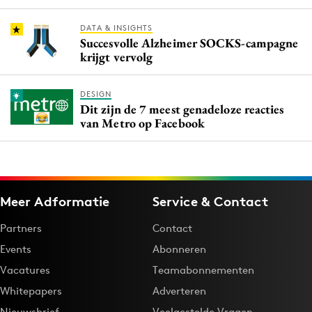
DATA & INSIGHTS
Succesvolle Alzheimer SOCKS-campagne
krijgt vervolg
DESIGN
Dit zijn de 7 meest genadeloze reacties
van Metro op Facebook
Meer Adformatie
Service & Contact
Partners
Contact
Events
Abonneren
Vacatures
Teamabonnementen
Whitepapers
Adverteren
Nieuwsbrief
Veelgestelde Vragen