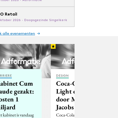
O Retail
oktober 2026 · Doopsgezinde Singelkerk
jk alle evenementen
RRIERE
DESIGN
abinet Cum
Coca-Cola
aude gezakt:
Light design
osten 1
door Marc
iljard
Jacobs
t kabinet is vandaag
Coca-Cola onthult het