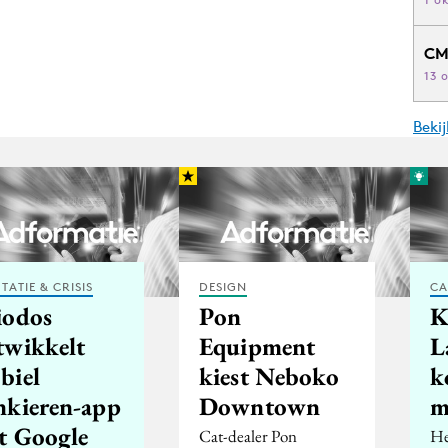
CM
13 
Beki
TATIE & CRISIS
DESIGN
CA
iodos
Pon
K
twikkelt
Equipment
L
biel
kiest Neboko
k
nkieren-app
Downtown
m
t Google
Cat-dealer Pon
He