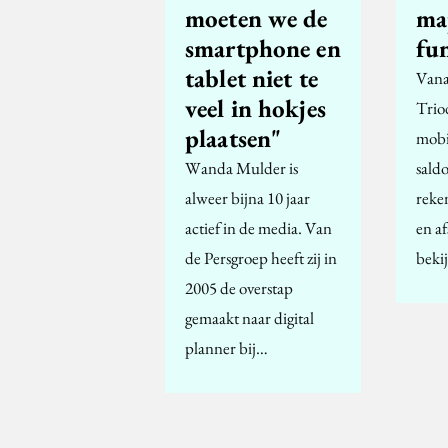
moeten we de
ma
smartphone en
fun
tablet niet te
Vana
veel in hokjes
Trio
plaatsen"
mobi
Wanda Mulder is
sald
alweer bijna 10 jaar
reken
actief in de media. Van
en a
de Persgroep heeft zij in
beki
2005 de overstap
gemaakt naar digital
planner bij…