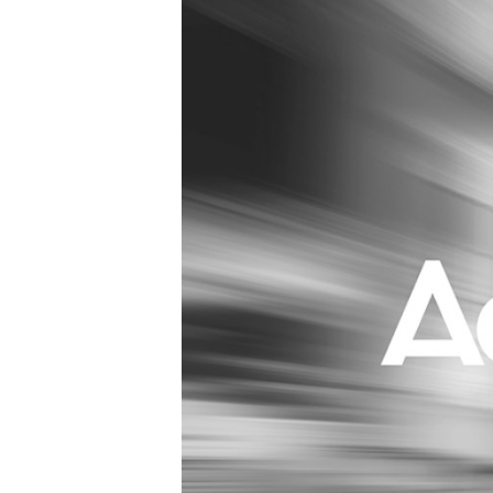
Carriere
Effectiviteit
Contentmarketing
Gedragsverand
Craft
Influencer mar
Customer Experience
Interne commu
Data & Insights
Martech