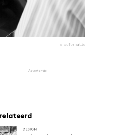
© adformatie
Advertentie
relateerd
DESIGN