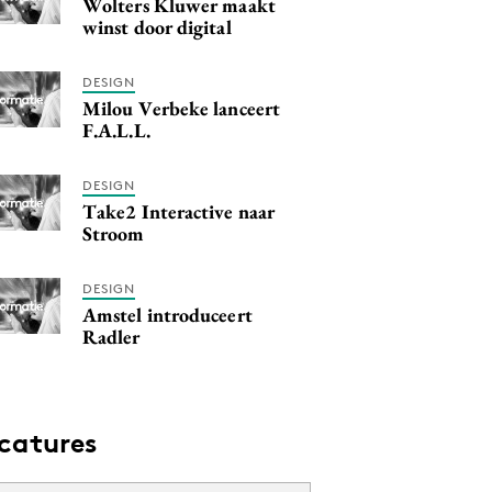
Wolters Kluwer maakt
winst door digital
DESIGN
Milou Verbeke lanceert
F.A.L.L.
DESIGN
Take2 Interactive naar
Stroom
DESIGN
Amstel introduceert
Radler
catures