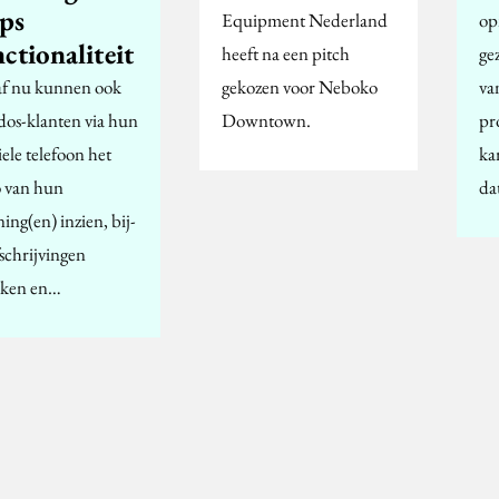
ps
Equipment Nederland
op
ctionaliteit
heeft na een pitch
ge
f nu kunnen ook
gekozen voor Neboko
va
dos-klanten via hun
Downtown.
pr
ele telefoon het
ka
o van hun
da
ing(en) inzien, bij-
fschrijvingen
jken en…