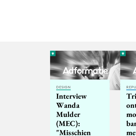
DESIGN
REPU
Interview
Tr
Wanda
on
Mulder
mo
(MEC):
ba
"Misschien
me