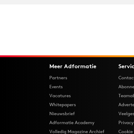
Meer Adformatie
Servi
Partners
Contac
Events
Abonne
Vacatures
Teama
Whitepapers
Advert
Nieuwsbrief
Veelge
Adformatie Academy
Privac
Volledig Magazine Archief
Cookie