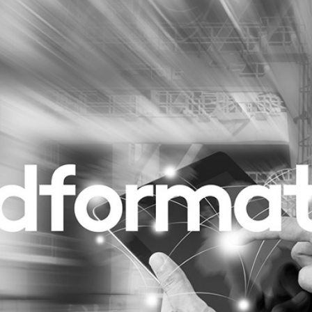
Programmatic
ering
Purpose Marketing
keting
Reputatie & crisis
nicatie