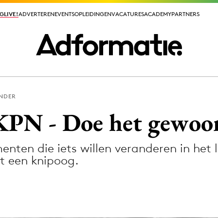
GLIVE!
GLIVE!
ADVERTEREN
ADVERTEREN
EVENTS
EVENTS
OPLEIDINGEN
OPLEIDINGEN
VACATURES
VACATURES
ACADEMY
ACADEMY
PARTNERS
PARTNERS
ANDER
ieuws app
KPN - Doe het gewoo
ten die iets willen veranderen in het 
et een knipoog.
Media
ormation
Merkstrategie
PR