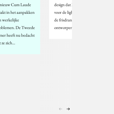
nieuw Cum Laude
design dat Marc Jacobs
zakt in het aanpakken
voor de light-versie van
n werkelijke
de frisdrank heeft
oblemen. De Tweede
ontworpen.
mer heeft nu bedacht
t ze zich…