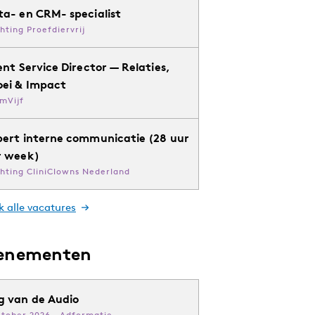
ta- en CRM- specialist
chting Proefdiervrij
ent Service Director — Relaties,
oei & Impact
mVijf
pert interne communicatie (28 uur
r week)
chting CliniClowns Nederland
k alle vacatures
enementen
g van de Audio
ktober 2026 · Adformatie