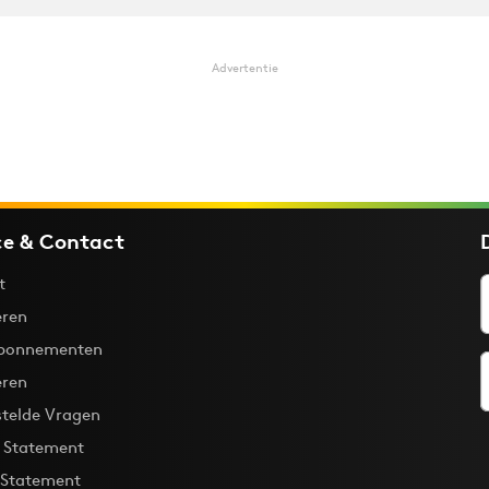
Advertentie
ce & Contact
t
ren
bonnementen
eren
stelde Vragen
y Statement
 Statement