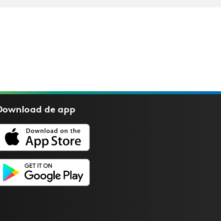
Download de
app