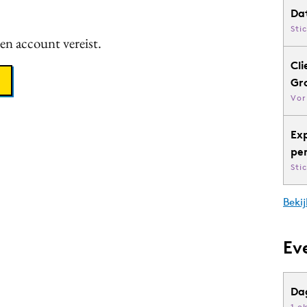
Da
Sti
een account vereist.
Cli
Gr
Vor
Ex
pe
Sti
Bekij
Ev
Da
1 o