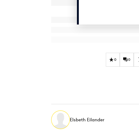
0
0
Elsbeth Eilander