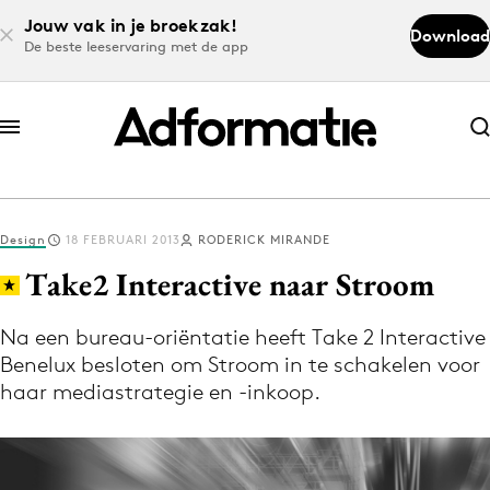
Jouw vak in je broekzak!
Download
De beste leeservaring met de app
Abonneer nu
Abonneer nu
Design
18 FEBRUARI 2013
RODERICK MIRANDE
Log in
Take2 Interactive naar Stroom
Na een bureau-oriëntatie heeft Take 2 Interactive
Download de app
Benelux besloten om Stroom in te schakelen voor
Volg het laatste nieuws via de Adformatie
haar mediastrategie en -inkoop.
Nieuws app