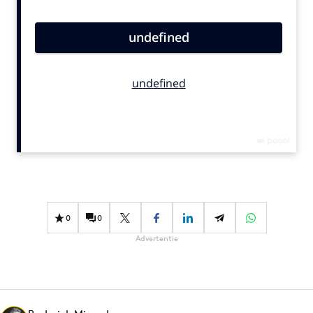
Bureaus
Campagnes
Carriere
Contentmarketing
Craft
Customer Experience
Data & Insights
Design
Digital transformation
Diversiteit
0
0
Effectiviteit
Advertentie
Gedragsverandering
Influencer marketing
Interne communicatie
Martech