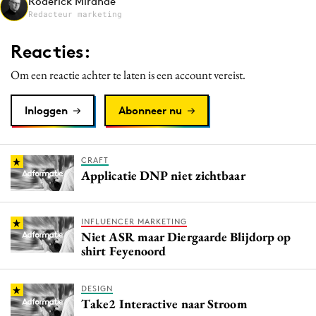
Roderick Mirande
Media
Redacteur marketing
Merkstrategie
Reacties:
PR
Om een reactie achter te laten is een account vereist.
Programmatic
Purpose Marketing
Inloggen
Abonneer nu
Reputatie & crisis
CRAFT
Applicatie DNP niet zichtbaar
INFLUENCER MARKETING
Niet ASR maar Diergaarde Blijdorp op
shirt Feyenoord
DESIGN
Take2 Interactive naar Stroom