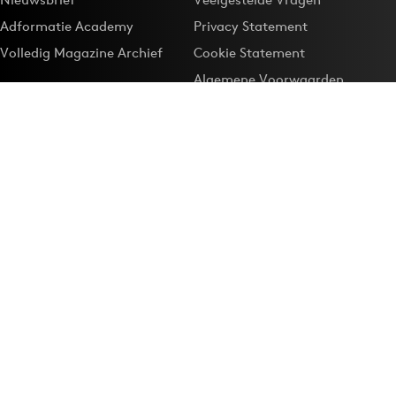
Adformatie Academy
Privacy Statement
Volledig Magazine Archief
Cookie Statement
Algemene Voorwaarden
Onze app
Maak Adformatie.nl je
Google-favoriet
Privacyinstellingen
Download de
Adformatie Nieuws App