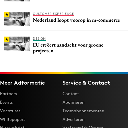
CUSTOMER EXPERIENCE
Nederland loopt voorop in m-commerce
DESIGN
EU creëert aandacht voor groene
projecten
Meer Adformatie
Service & Contact
Partners
Contact
Events
Abonneren
Vacatures
Teamabonnementen
Whitepapers
Adverteren
Nieuwsbrief
Veelgestelde Vragen