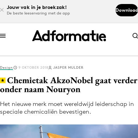
Jouw vak in je broekzak!
Download
De beste leeservaring met de app
Abonneer nu
Abonneer nu
Design
9 OKTOBER 2018
JASPER MULDER
Log in
Chemietak AkzoNobel gaat verder
onder naam Nouryon
Download de app
Volg het laatste nieuws via de Adformatie
Het nieuwe merk moet wereldwijd leiderschap in
speciale chemicaliën bevestigen.
Nieuws app