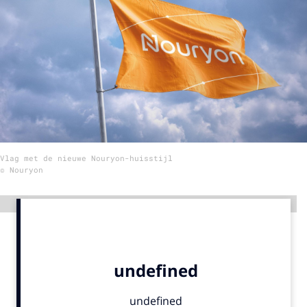
Menu
Home
9 sept: GenAI-training
12 nov: MarketingLive!
Adverteren
Vlag met de nieuwe Nouryon-huisstijl
Events
© Nouryon
Opleidingen
Vacatures
Advertentie
Academy
Partners
Topics
Artificial Intelligence