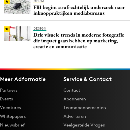
MEDIA
FBI begint strafrechtelijk onderzoek naar
inkooppraktijken mediabureaus
DESIGN
Drie visuele trends in moderne fotografie
die impact gaan hebben op marketing,
creatie en communicatie
Meer Adformatie
Service & Contact
Partners
Contact
Events
Abonneren
Vacatures
Teamabonnementen
Whitepapers
Adverteren
Nieuwsbrief
Veelgestelde Vragen