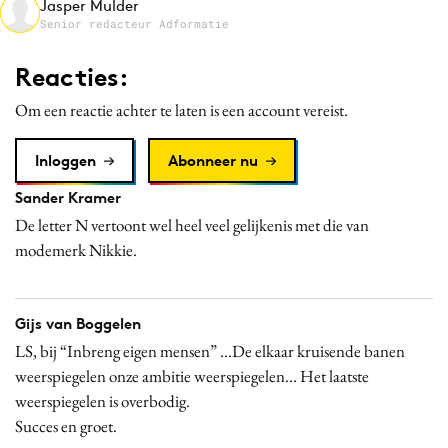
Jasper Mulder
Media
Senior redacteur Adformatie
Merkstrategie
Reacties:
PR
Om een reactie achter te laten is een account vereist.
Programmatic
Purpose Marketing
Inloggen
Abonneer nu
Reputatie & crisis
Sander Kramer
De letter N vertoont wel heel veel gelijkenis met die van
modemerk Nikkie.
Gijs van Boggelen
LS, bij “Inbreng eigen mensen” ...De elkaar kruisende banen
weerspiegelen onze ambitie weerspiegelen... Het laatste
weerspiegelen is overbodig.
Succes en groet.