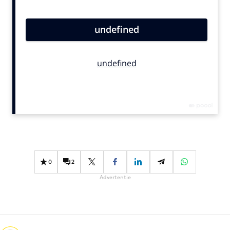
Bureaus
Campagnes
Carriere
Contentmarketing
Craft
Customer Experience
Data & Insights
Design
Digital transformation
Diversiteit
0
2
Effectiviteit
Advertentie
Gedragsverandering
Influencer marketing
Interne communicatie
Martech