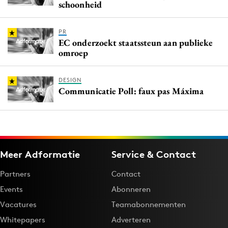
schoonheid
PR
EC onderzoekt staatssteun aan publieke
omroep
DESIGN
Communicatie Poll: faux pas Máxima
Meer Adformatie
Service & Contact
Partners
Contact
Events
Abonneren
Vacatures
Teamabonnementen
Whitepapers
Adverteren