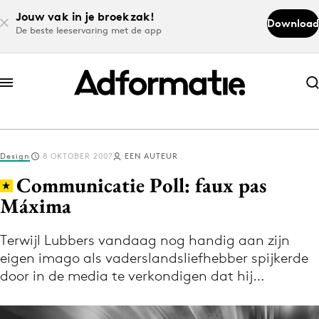
Jouw vak in je broekzak!
Download
De beste leeservaring met de app
Abonneer nu
Abonneer nu
Design
8 OKTOBER 2007
EEN AUTEUR
Log in
Communicatie Poll: faux pas
Máxima
Download de app
Volg het laatste nieuws via de Adformatie
Terwijl Lubbers vandaag nog handig aan zijn
eigen imago als vaderslandsliefhebber spijkerde
Nieuws app
door in de media te verkondigen dat hij…