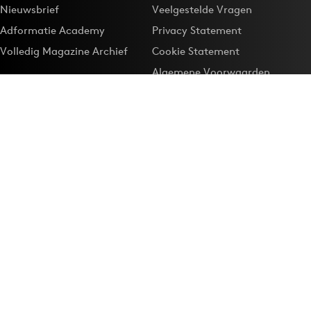
Nieuwsbrief
Veelgestelde Vragen
Adformatie Academy
Privacy Statement
Volledig Magazine Archief
Cookie Statement
Algemene Voorwaarden
Onze app
Maak Adformatie.nl je
Google-favoriet
Privacyinstellingen
Download de
Adformatie Nieuws App