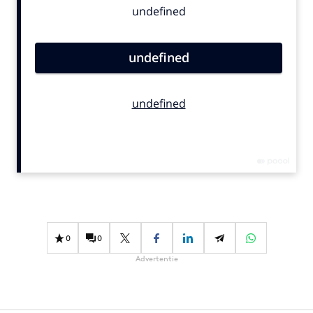
Bureaus
Campagnes
Carriere
Contentmarketing
Craft
Customer Experience
Data & Insights
Design
Digital transformation
Diversiteit
Effectiviteit
0
0
Gedragsverandering
Advertentie
Influencer marketing
Interne communicatie
Martech