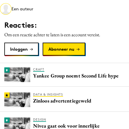
Media
Een auteur
Merkstrategie
Reacties:
PR
Programmatic
Om een reactie achter te laten is een account vereist.
Purpose Marketing
Inloggen
Abonneer nu
Reputatie & crisis
CRAFT
Yankee Group noemt Second Life hype
DATA & INSIGHTS
Zinloos advertentiegeweld
DESIGN
Nivea gaat ook voor innerlijke