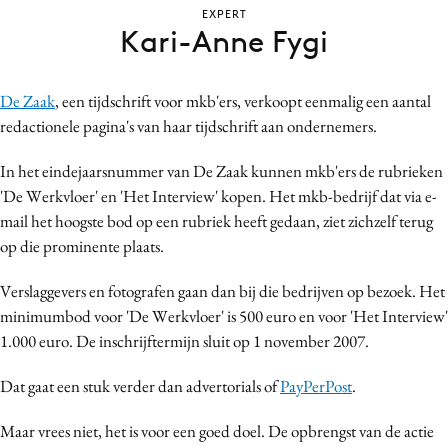
EXPERT
Bureaus
Kari-Anne Fygi
Campagnes
Carriere
De Zaak
, een tijdschrift voor mkb'ers, verkoopt eenmalig een aantal
Contentmarketing
redactionele pagina's van haar tijdschrift aan ondernemers.
Craft
Customer Experience
In het eindejaarsnummer van De Zaak kunnen mkb'ers de rubrieken
'De Werkvloer' en 'Het Interview' kopen. Het mkb-bedrijf dat via e-
Data & Insights
mail het hoogste bod op een rubriek heeft gedaan, ziet zichzelf terug
Design
op die prominente plaats.
Digital transformation
Diversiteit
Verslaggevers en fotografen gaan dan bij die bedrijven op bezoek. Het
minimumbod voor 'De Werkvloer' is 500 euro en voor 'Het Interview'
Effectiviteit
1.000 euro. De inschrijftermijn sluit op 1 november 2007.
Gedragsverandering
Influencer marketing
Dat gaat een stuk verder dan advertorials of
PayPerPost
.
Interne communicatie
Maar vrees niet, het is voor een goed doel. De opbrengst van de actie
Martech