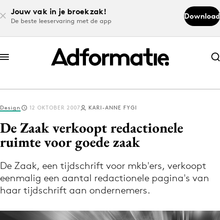
Jouw vak in je broekzak!
Download
De beste leeservaring met de app
Abonneer nu
Abonneer nu
Design
12 OKTOBER 2007
KARI-ANNE FYGI
Log in
De Zaak verkoopt redactionele
ruimte voor goede zaak
Download de app
Volg het laatste nieuws via de Adformatie
De Zaak, een tijdschrift voor mkb'ers, verkoopt
eenmalig een aantal redactionele pagina's van
Nieuws app
haar tijdschrift aan ondernemers.