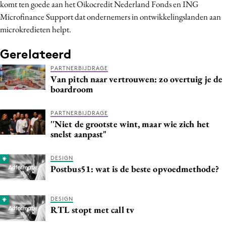
komt ten goede aan het Oikocredit Nederland Fonds en ING
Media
Microfinance Support dat ondernemers in ontwikkelingslanden aan
Merkstrategie
microkredieten helpt.
PR
Gerelateerd
Programmatic
PARTNERBIJDRAGE
Purpose Marketing
Van pitch naar vertrouwen: zo overtuig je de
Reputatie & crisis
boardroom
PARTNERBIJDRAGE
''Niet de grootste wint, maar wie zich het
snelst aanpast"
DESIGN
Postbus51: wat is de beste opvoedmethode?
DESIGN
RTL stopt met call tv