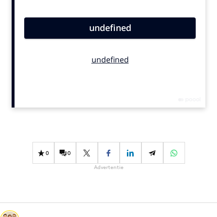
Bureaus
Campagnes
Carriere
Contentmarketing
Craft
Customer Experience
Data & Insights
Design
Digital transformation
Diversiteit
0
0
Effectiviteit
Advertentie
Gedragsverandering
Influencer marketing
Interne communicatie
Martech