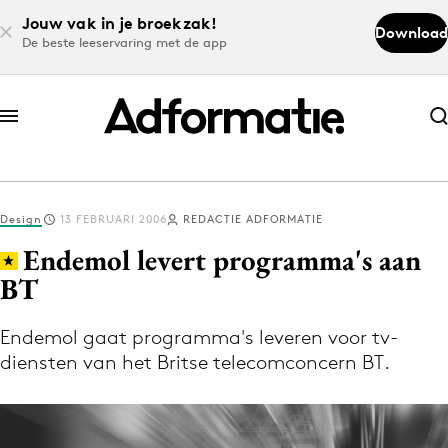
Jouw vak in je broekzak!
Download
De beste leeservaring met de app
Abonneer nu
Abonneer nu
Design
13 FEBRUARI 2006
REDACTIE ADFORMATIE
Log in
Endemol levert programma's aan
BT
Download de app
Volg het laatste nieuws via de Adformatie
Endemol gaat programma's leveren voor tv-
diensten van het Britse telecomconcern BT.
Nieuws app