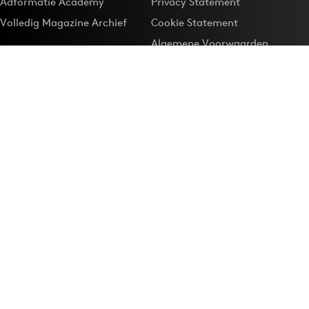
Adformatie Academy
Privacy Statement
Volledig Magazine Archief
Cookie Statement
Algemene Voorwaarden
Onze app
Maak Adformatie.nl je
Google-favoriet
Privacyinstellingen
Download de
Adformatie Nieuws App