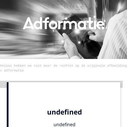
Menu
Home
9 sept: GenAI-training
12 nov: MarketingLive!
Adverteren
Helaas hebben we niet meer de rechten op de originele afbeelding
Events
© adformatie
Opleidingen
Vacatures
Advertentie
Academy
Partners
Topics
Artificial Intelligence