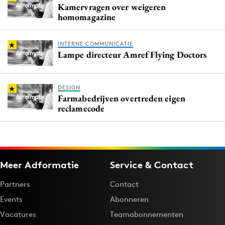
Kamervragen over weigeren
homomagazine
INTERNE COMMUNICATIE
Lampe directeur Amref Flying Doctors
DESIGN
Farmabedrijven overtreden eigen
reclamecode
Meer Adformatie
Service & Contact
Partners
Contact
Events
Abonneren
Vacatures
Teamabonnementen