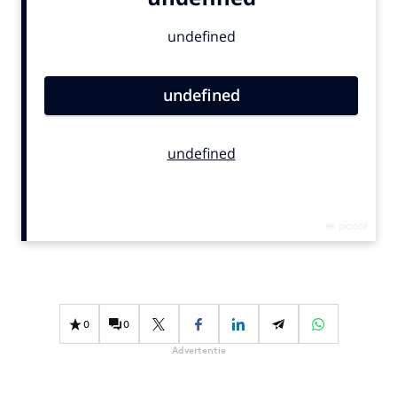
Bureaus
Campagnes
Carriere
Contentmarketing
Craft
Customer Experience
Data & Insights
Design
Digital transformation
Diversiteit
Effectiviteit
Gedragsverandering
0
0
Influencer marketing
Advertentie
Interne communicatie
Martech