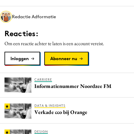
Media
Merkstrategie
Redactie Adformatie
PR
Reacties:
Programmatic
Purpose Marketing
Om een reactie achter te laten is een account vereist.
Reputatie & crisis
Inloggen
Abonneer nu
CARRIERE
Informatienummer Noordzee FM
DATA & INSIGHTS
Verkade cco bij Orange
DESIGN