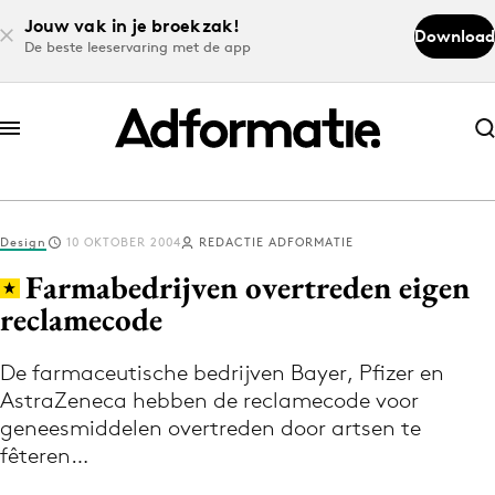
Jouw vak in je broekzak!
Download
De beste leeservaring met de app
Abonneer nu
Abonneer nu
Design
10 OKTOBER 2004
REDACTIE ADFORMATIE
Log in
Farmabedrijven overtreden eigen
reclamecode
Download de app
Volg het laatste nieuws via de Adformatie
De farmaceutische bedrijven Bayer, Pfizer en
AstraZeneca hebben de reclamecode voor
Nieuws app
geneesmiddelen overtreden door artsen te
fêteren…