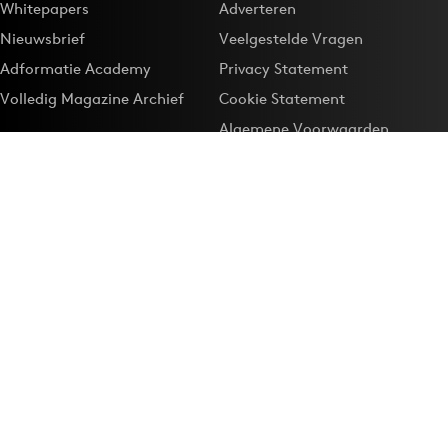
Whitepapers
Adverteren
Nieuwsbrief
Veelgestelde Vragen
Adformatie Academy
Privacy Statement
Volledig Magazine Archief
Cookie Statement
Algemene Voorwaarden
Onze app
Maak Adformatie.nl je
Google-favoriet
Privacyinstellingen
Download de
Adformatie Nieuws App