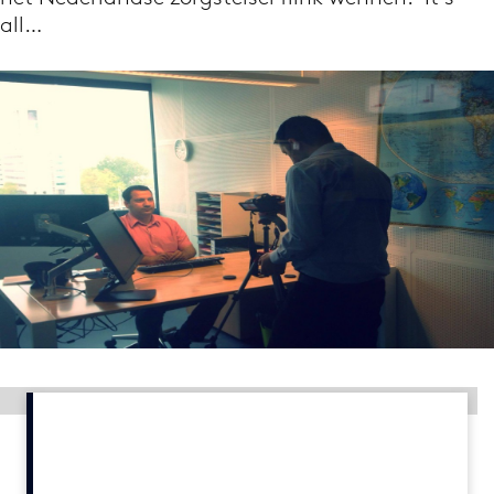
all…
Menu
Home
9 sept: GenAI-training
12 nov: MarketingLive!
Adverteren
Events
Opleidingen
Vacatures
Academy
Partners
Advertentie
Topics
Artificial Intelligence