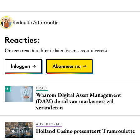
Media
Merkstrategie
Redactie Adformatie
PR
Programmatic
Reacties:
Purpose Marketing
Om een reactie achter te laten is een account vereist.
Reputatie & crisis
Inloggen
Abonneer nu
CRAFT
Waarom Digital Asset Management
(DAM) de rol van marketeers zal
veranderen
ADVERTORIAL
Holland Casino presenteert Tramroulette