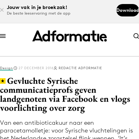
Jouw vak in je broekzak!
Download
De beste leeservaring met de app
Abonneer nu
Abonneer nu
Design
27 DECEMBER 2016
REDACTIE ADFORMATIE
Log in
Gevluchte Syrische
communicatieprofs geven
landgenoten via Facebook en vlogs
Download de app
Volg het laatste nieuws via de Adformatie
voorlichting over zorg
Nieuws app
Van een antibioticakuur naar een
paracetamolletje: voor Syrische vluchtelingen is
het Nederlandse zorgstelsel flink wennen. ‘It’s