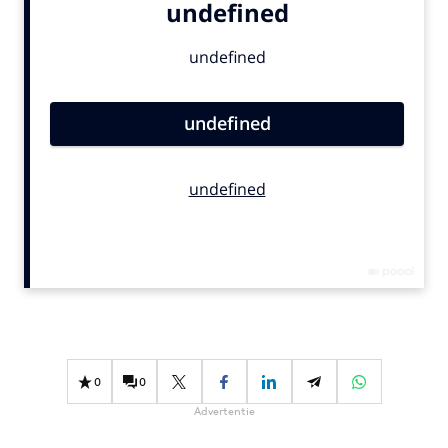
Bureaus
Campagnes
Carriere
Contentmarketing
Craft
Customer Experience
Data & Insights
Design
Digital transformation
Diversiteit
Effectiviteit
Gedragsverandering
Influencer marketing
0
0
Interne communicatie
Advertentie
Martech