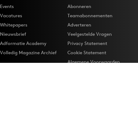
Events
Abonneren
Vacatures
Teamabonnementen
Whitepapers
Adverteren
Nieuwsbrief
Veelgestelde Vragen
Adformatie Academy
Privacy Statement
Volledig Magazine Archief
Cookie Statement
Algemene Voorwaarden
Onze app
Maak Adformatie.nl je
Google-favoriet
Privacyinstellingen
Download de
Adformatie Nieuws App