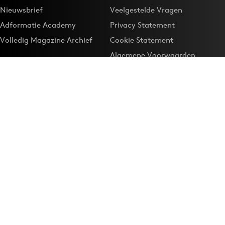
Nieuwsbrief
Veelgestelde Vragen
Adformatie Academy
Privacy Statement
Volledig Magazine Archief
Cookie Statement
Algemene Voorwaarden
Onze app
Maak Adformatie.nl je
Google-favoriet
Privacyinstellingen
Download de
Adformatie Nieuws App