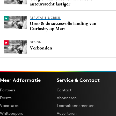
auteursrecht lastiger
REPUTATIE & CRISIS
Oreo & de succesvolle landing van
Curiosity op Mars
DESIGN
Verbonden
Meer Adformatie
Service & Contact
Partners
Contact
Events
Abonneren
Vacatures
Teamabonnementen
Whitepapers
Adverteren