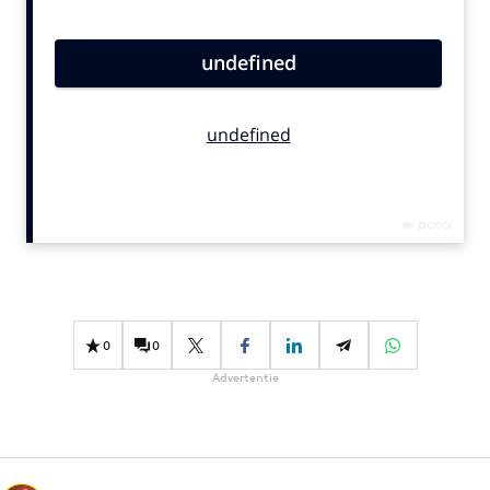
Bureaus
Campagnes
Carriere
Contentmarketing
Craft
Customer Experience
Data & Insights
Design
Digital transformation
Diversiteit
0
0
Effectiviteit
Advertentie
Gedragsverandering
Influencer marketing
Interne communicatie
Martech