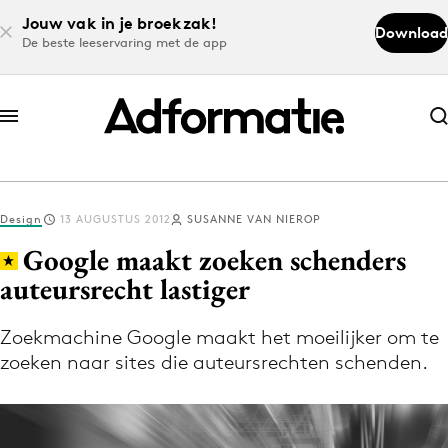
Jouw vak in je broekzak!
Download
De beste leeservaring met de app
Abonneer nu
Abonneer nu
Design
13 AUGUSTUS 2012
SUSANNE VAN NIEROP
Log in
Google maakt zoeken schenders
auteursrecht lastiger
Download de app
Volg het laatste nieuws via de Adformatie
Zoekmachine Google maakt het moeilijker om te
zoeken naar sites die auteursrechten schenden.
Nieuws app