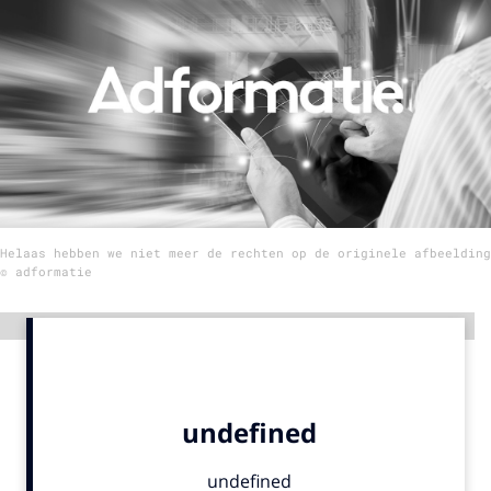
Menu
Home
9 sept: GenAI-training
12 nov: MarketingLive!
Adverteren
Helaas hebben we niet meer de rechten op de originele afbeelding
Events
© adformatie
Opleidingen
Vacatures
Advertentie
Academy
Partners
Topics
Artificial Intelligence