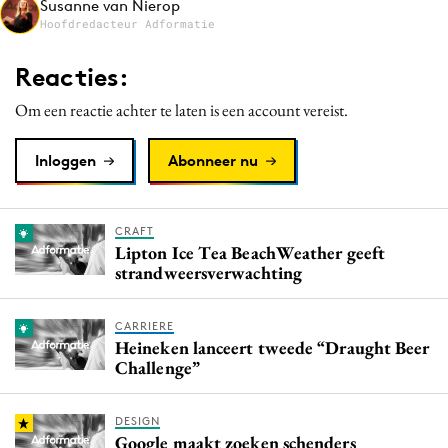
Susanne van Nierop
Media
Hoofdredacteur Adformatie
Merkstrategie
Reacties:
PR
Om een reactie achter te laten is een account vereist.
Programmatic
Purpose Marketing
Inloggen
Abonneer nu
Reputatie & crisis
CRAFT
Lipton Ice Tea BeachWeather geeft
strandweersverwachting
CARRIERE
Heineken lanceert tweede “Draught Beer
Challenge”
DESIGN
Google maakt zoeken schenders