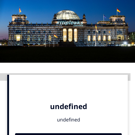
Menu
Home
9 sept: GenAI-training
12 nov: MarketingLive!
Adverteren
Events
Advertentie
Opleidingen
Vacatures
Academy
Partners
Topics
Artificial Intelligence