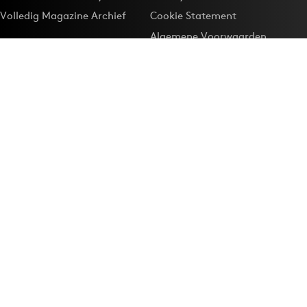
Volledig Magazine Archief
Cookie Statement
Algemene Voorwaarden
Onze app
Maak Adformatie.nl je
Google-favoriet
Privacyinstellingen
Download de
Adformatie Nieuws App