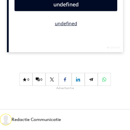
Bureaus
Campagnes
Carriere
Contentmarketing
Craft
Customer Experience
Data & Insights
Design
Digital transformation
0
0
Diversiteit
Advertentie
Effectiviteit
Gedragsverandering
Influencer marketing
Interne communicatie
Redactie Communicatie
Martech