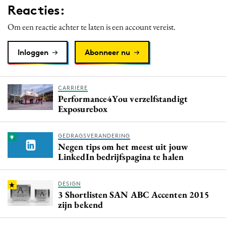
Reacties:
Media
Merkstrategie
Om een reactie achter te laten is een account vereist.
PR
Inloggen
Abonneer nu
Programmatic
Purpose Marketing
Reputatie & crisis
CARRIERE
Performance4You verzelfstandigt
Exposurebox
GEDRAGSVERANDERING
Negen tips om het meest uit jouw
LinkedIn bedrijfspagina te halen
DESIGN
3 Shortlisten SAN ABC Accenten 2015
zijn bekend