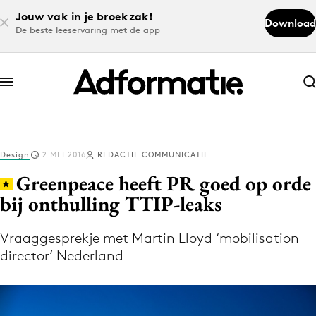
Jouw vak in je broekzak!
Download
De beste leeservaring met de app
Abonneer nu
Abonneer nu
Design
2 MEI 2016
REDACTIE COMMUNICATIE
Log in
Greenpeace heeft PR goed op orde
bij onthulling TTIP-leaks
Download de app
Volg het laatste nieuws via de Adformatie
Vraaggesprekje met Martin Lloyd ‘mobilisation
director’ Nederland
Nieuws app