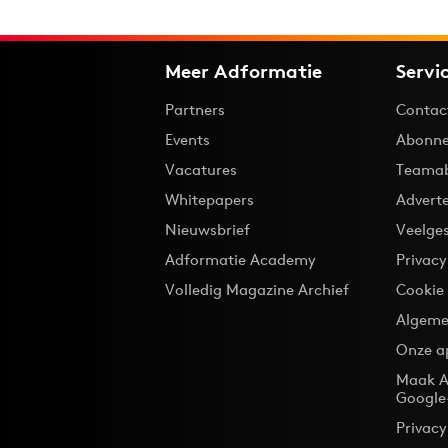
Meer Adformatie
Servi
Partners
Contac
Events
Abonne
Vacatures
Teama
Whitepapers
Advert
Nieuwsbrief
Veelge
Adformatie Academy
Privac
Volledig Magazine Archief
Cookie
Algeme
Onze a
Maak A
Google
Privacy