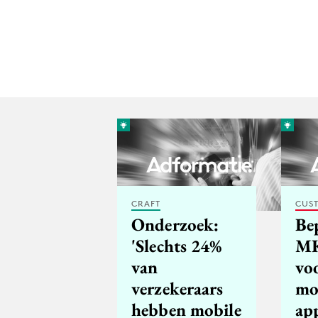
CRAFT
CUST
Onderzoek:
Bep
'Slechts 24%
MK
van
voo
verzekeraars
mo
hebben mobile
app