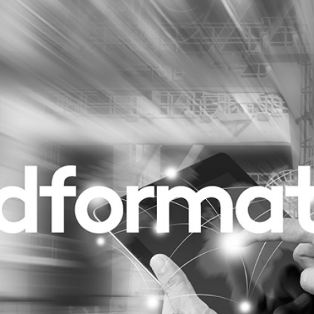
Programmatic
ering
Purpose Marketing
keting
Reputatie & crisis
nicatie