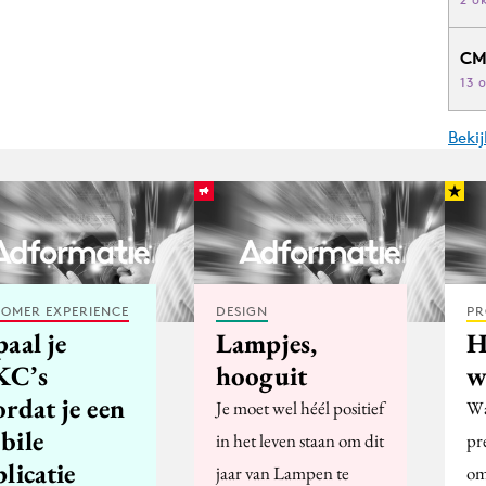
CM
13 
Beki
OMER EXPERIENCE
DESIGN
PR
aal je
Lampjes,
H
C’s
hooguit
w
rdat je een
Je moet wel héél positief
Wat
bile
in het leven staan om dit
pr
licatie
jaar van Lampen te
om