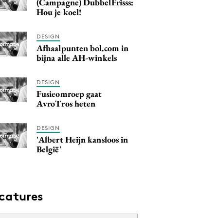
(Campagne) DubbelFrisss:
Hou je koel!
DESIGN
Afhaalpunten bol.com in
bijna alle AH-winkels
DESIGN
Fusieomroep gaat
AvroTros heten
DESIGN
'Albert Heijn kansloos in
België'
catures