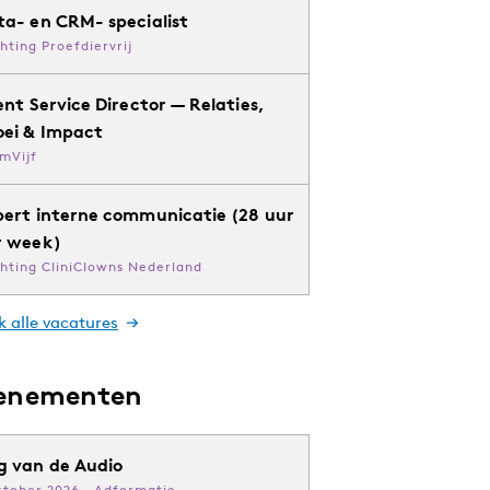
ta- en CRM- specialist
chting Proefdiervrij
ent Service Director — Relaties,
oei & Impact
mVijf
pert interne communicatie (28 uur
r week)
chting CliniClowns Nederland
k alle vacatures
enementen
g van de Audio
ktober 2026 · Adformatie