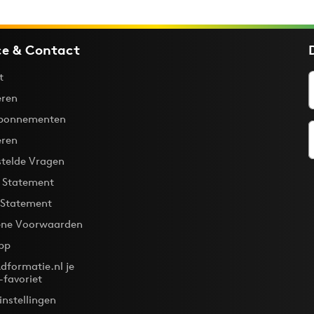
ce & Contact
t
ren
bonnementen
eren
stelde Vragen
y Statement
 Statement
ne Voorwaarden
pp
dformatie.nl je
-favoriet
instellingen