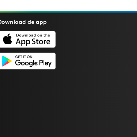
Download de
app