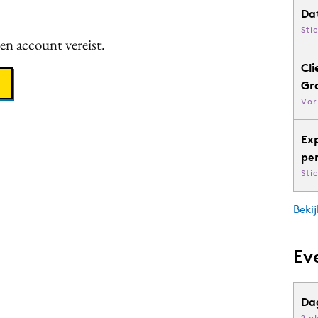
Da
Sti
een account vereist.
Cli
Gr
Vor
Ex
pe
Sti
Bekij
Ev
Da
2 o