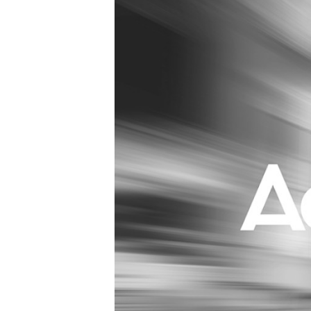
Carriere
Effectiviteit
Contentmarketing
Gedragsverand
Craft
Influencer mar
Customer Experience
Interne commu
Data & Insights
Martech