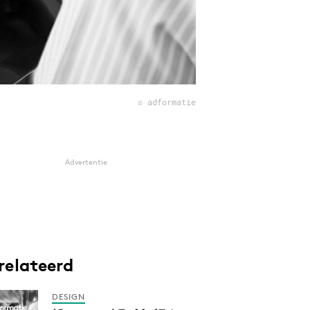
© adformatie
Advertentie
relateerd
DESIGN