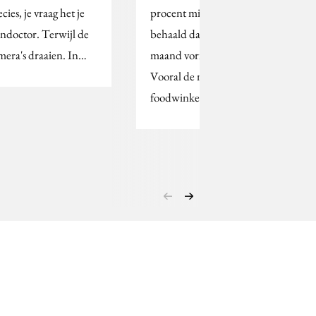
cies, je vraag het je
procent minder omzet
indoctor. Terwijl de
behaald dan in dezelfde
mera's draaien. In…
maand vorig jaar.
Vooral de non-
foodwinkels…