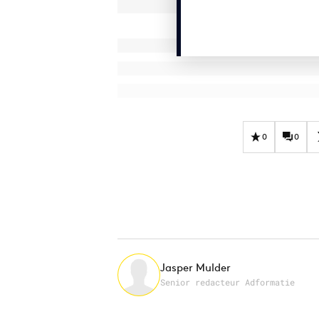
0
0
Jasper Mulder
Senior redacteur Adformatie