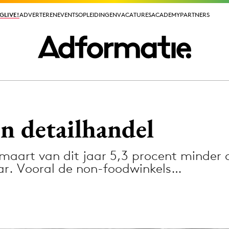
GLIVE!
GLIVE!
ADVERTEREN
ADVERTEREN
EVENTS
EVENTS
OPLEIDINGEN
OPLEIDINGEN
VACATURES
VACATURES
ACADEMY
ACADEMY
PARTNERS
PARTNERS
ieuws app
n detailhandel
 maart van dit jaar 5,3 procent minder
ar. Vooral de non-foodwinkels…
Media
ormation
Merkstrategie
PR