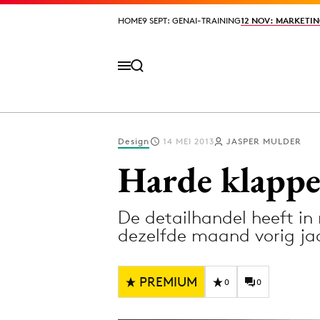
HOME
HOME
9 SEPT: GENAI-TRAINING
9 SEPT: GENAI-TRAINING
12 NOV: MARKETIN
12 NOV: MARKETIN
Design
14 MEI 2013
JASPER MULDER
Volg het laatste nieuws via de Adformatie N
Harde klappe
De detailhandel heeft in
Topics
dezelfde maand vorig ja
Artificial Intelligence
Design
Bureaus
Digital transf
PREMIUM
0
0
Campagnes
Diversiteit