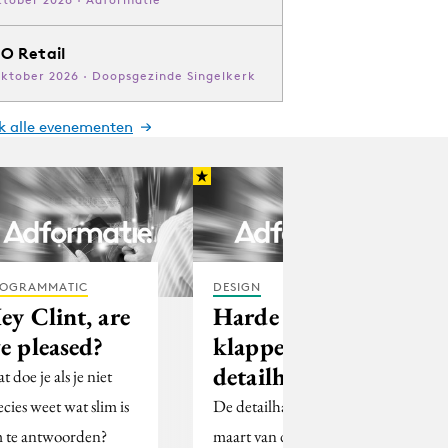
O Retail
oktober 2026 · Doopsgezinde Singelkerk
jk alle evenementen
OGRAMMATIC
DESIGN
ey Clint, are
Harde
e pleased?
klappen
detailhandel
 doe je als je niet
ecies weet wat slim is
De detailhandel heeft in
 te antwoorden?
maart van dit jaar 5,3