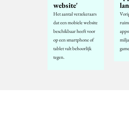
website'
lan
Het aantal verzekeraars
Vorig
dat een mobiele website
ruim
beschikbaar heeft voor
apps
op een smartphone of
milja
tablet valt behoorlijk
game
tegen.