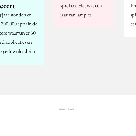
ceert
spreken. Het was een
Pre
 jaar stonden er
jaar van lampjes.
sp
 700.000 apps in de
ca
tore waarvan er 30
rd applicaties en
s gedownload zijn.
Advertentie