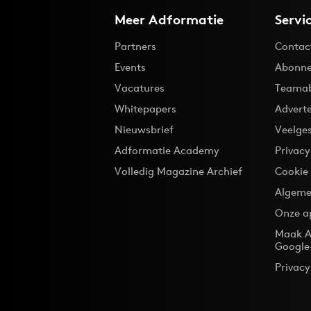
Meer Adformatie
Servi
Partners
Contac
Events
Abonne
Vacatures
Teama
Whitepapers
Advert
Nieuwsbrief
Veelge
Adformatie Academy
Privac
Volledig Magazine Archief
Cookie
Algeme
Onze a
Maak A
Google
Privacy