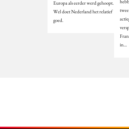
hebb
Europa als eerder werd gehoopt.
twee
Wel doet Nederland het relatief
acti
goed.
vers
Fran
in…