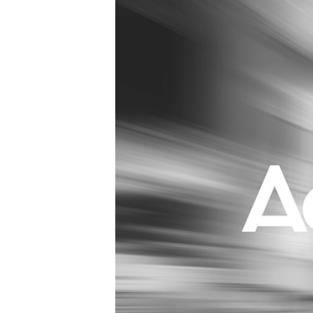
Carriere
Effectiviteit
Contentmarketing
Gedragsverand
Craft
Influencer mar
Customer Experience
Interne commu
Data & Insights
Martech