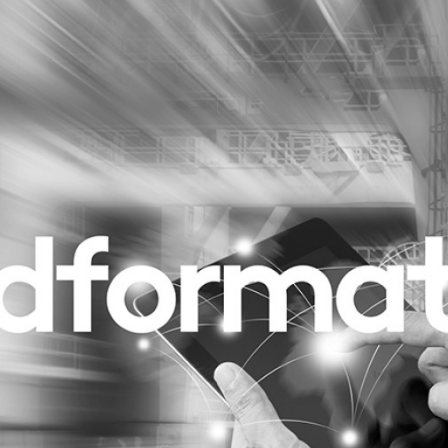
Programmatic
ering
Purpose Marketing
keting
Reputatie & crisis
nicatie