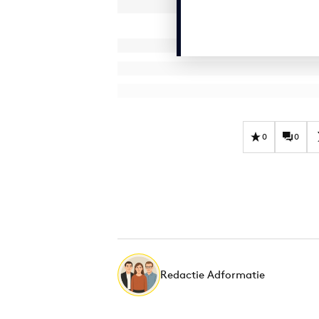
0
0
Redactie Adformatie