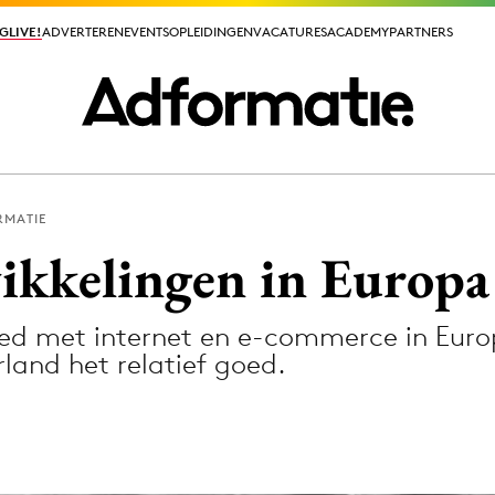
GLIVE!
GLIVE!
ADVERTEREN
ADVERTEREN
EVENTS
EVENTS
OPLEIDINGEN
OPLEIDINGEN
VACATURES
VACATURES
ACADEMY
ACADEMY
PARTNERS
PARTNERS
RMATIE
ieuws app
ikkelingen in Europa 
oed met internet en e-commerce in Euro
and het relatief goed.
Media
ormation
Merkstrategie
PR