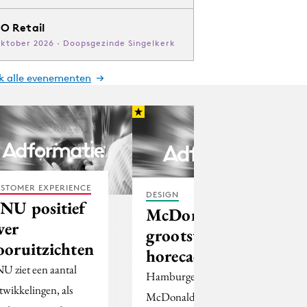
O Retail
oktober 2026 · Doopsgezinde Singelkerk
jk alle evenementen
STOMER EXPERIENCE
DESIGN
NU positief
McDonald’s
ver
grootste
ooruitzichten
horecaonderneming
U ziet een aantal
Hamburgergigant
twikkelingen, als
McDonald's is met een