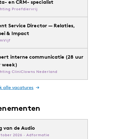
ta- en CRM- specialist
chting Proefdiervrij
ent Service Director — Relaties,
oei & Impact
mVijf
pert interne communicatie (28 uur
r week)
chting CliniClowns Nederland
k alle vacatures
enementen
g van de Audio
ktober 2026 · Adformatie