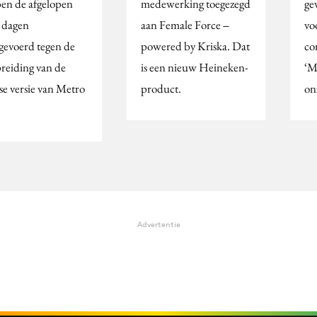
en de afgelopen
medewerking toegezegd
ge
 dagen
aan Female Force ‒
vo
egevoerd tegen de
powered by Kriska. Dat
con
preiding van de
is een nieuw Heineken-
‘M
se versie van Metro
product.
on
Advertentie