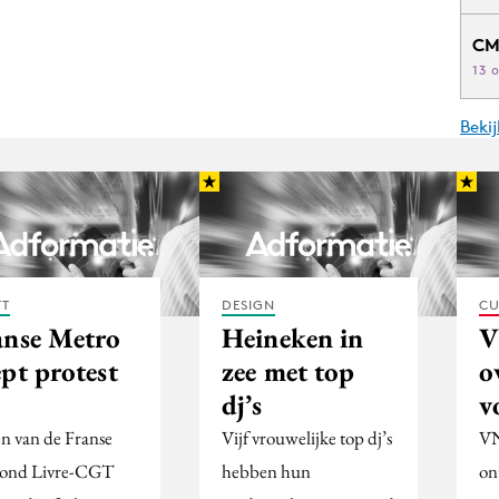
CM
13 
Beki
FT
DESIGN
CU
anse Metro
Heineken in
V
pt protest
zee met top
o
dj’s
v
n van de Franse
Vijf vrouwelijke top dj’s
VN
ond Livre-CGT
hebben hun
on