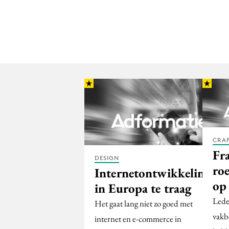
CRA
Fr
DESIGN
roe
Internetontwikkelingen
op
in Europa te traag
Lede
Het gaat lang niet zo goed met
vakb
internet en e-commerce in