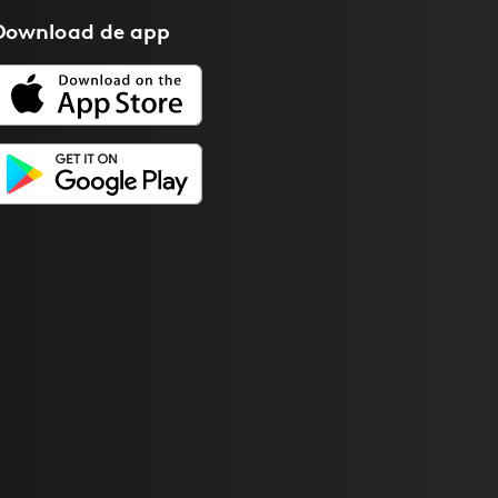
Download de
app