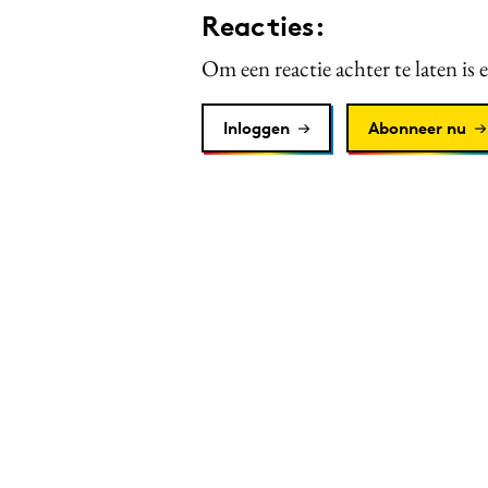
Reacties:
Om een reactie achter te laten is 
Inloggen
Abonneer nu