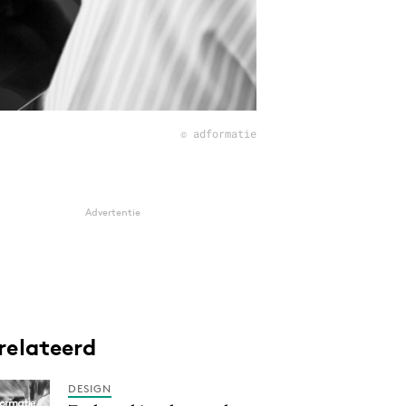
© adformatie
Advertentie
relateerd
DESIGN