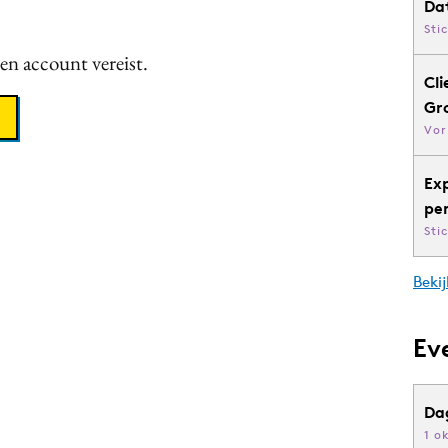
Da
Sti
een account vereist.
Cli
Gr
Vor
Ex
pe
Sti
Bekij
Ev
Da
1 o