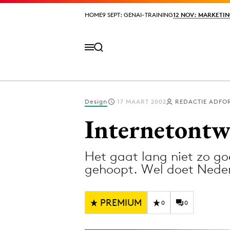
HOME
HOME
9 SEPT: GENAI-TRAINING
9 SEPT: GENAI-TRAINING
12 NOV: MARKETIN
12 NOV: MARKETIN
Design
17 MAART 2002
REDACTIE ADFO
Volg het laatste nieuws via de Adformatie N
Internetontw
Het gaat lang niet zo g
Topics
gehoopt. Wel doet Nederl
Artificial Intelligence
Design
Bureaus
Digital transf
PREMIUM
0
0
Campagnes
Diversiteit