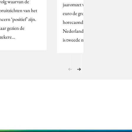
volg waarvan de
jaaromzet van 412 miljoen
oruitzichten van het
euro de grootste
cern ‘positief’ zijn.
horecaonderneming in
aar gezien de
Nederland. Van der Valk
zekere…
is tweede met…