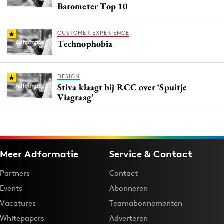
Barometer Top 10
CUSTOMER EXPERIENCE
Technophobia
DESIGN
Stiva klaagt bij RCC over ‘Spuitje
Viagraag’
Meer Adformatie
Service & Contact
Partners
Contact
Events
Abonneren
Vacatures
Teamabonnementen
Whitepapers
Adverteren