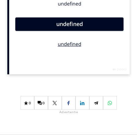
Bureaus
Campagnes
Carriere
Contentmarketing
Craft
Customer Experience
Data & Insights
Design
Digital transformation
Diversiteit
Effectiviteit
0
0
Gedragsverandering
Advertentie
Influencer marketing
Interne communicatie
Martech