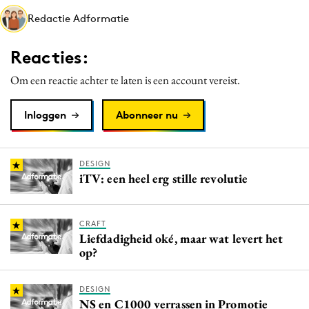
Media
Redactie Adformatie
Merkstrategie
Reacties:
PR
Programmatic
Om een reactie achter te laten is een account vereist.
Purpose Marketing
Inloggen
Abonneer nu
Reputatie & crisis
DESIGN
iTV: een heel erg stille revolutie
CRAFT
Liefdadigheid oké, maar wat levert het
op?
DESIGN
NS en C1000 verrassen in Promotie