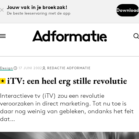
Jouw vak in je broekzak!
Download
De beste leeservaring met de app
Abonneer nu
Abonneer nu
Design
17 JUNI 2002
REDACTIE ADFORMATIE
Log in
iTV: een heel erg stille revolutie
Interactieve tv (iTV) zou een revolutie
Download de app
veroorzaken in direct marketing. Tot nu toe is
Volg het laatste nieuws via de Adformatie
daar nog weinig van gebleken, ondanks het feit
Nieuws app
dat…