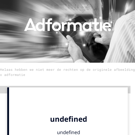
Menu
Home
9 sept: GenAI-training
12 nov: MarketingLive!
Adverteren
Helaas hebben we niet meer de rechten op de originele afbeelding
Events
© adformatie
Opleidingen
Vacatures
Advertentie
Academy
Partners
Topics
Artificial Intelligence