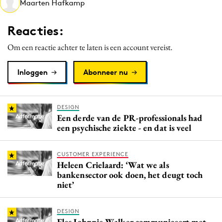
Maarten Hafkamp
Media
Merkstrategie
Reacties:
PR
Om een reactie achter te laten is een account vereist.
Programmatic
Purpose Marketing
Inloggen
Abonneer nu
Reputatie & crisis
DESIGN
Een derde van de PR-professionals had
een psychische ziekte - en dat is veel
CUSTOMER EXPERIENCE
Heleen Crielaard: ‘Wat we als
bankensector ook doen, het deugt toch
niet’
DESIGN
Fles Johnnie Walker communiceert met