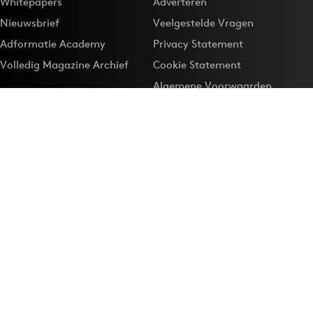
Whitepapers
Adverteren
Nieuwsbrief
Veelgestelde Vragen
Adformatie Academy
Privacy Statement
Volledig Magazine Archief
Cookie Statement
Algemene Voorwaarden
Onze app
Maak Adformatie.nl je
Google-favoriet
Privacyinstellingen
Download de
Adformatie Nieuws App