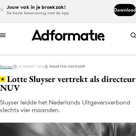
Jouw vak in je broekzak!
Download
De beste leeservaring met de app
Abonneer nu
Abonneer nu
Design
10 MAART 2015
MAARTEN HAFKAMP
Log in
Lotte Sluyser vertrekt als directeur
NUV
Download de app
Volg het laatste nieuws via de Adformatie
Sluyser leidde het Nederlands Uitgeversverbond
slechts vier maanden.
Nieuws app