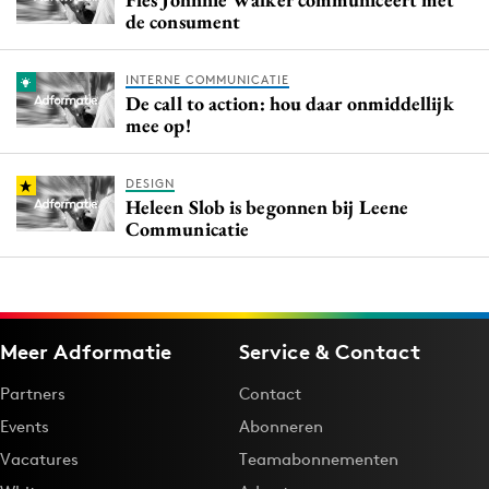
de consument
INTERNE COMMUNICATIE
De call to action: hou daar onmiddellijk
mee op!
DESIGN
Heleen Slob is begonnen bij Leene
Communicatie
Meer Adformatie
Service & Contact
Partners
Contact
Events
Abonneren
Vacatures
Teamabonnementen