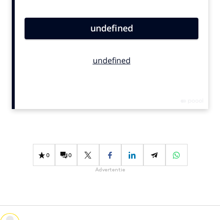
Bureaus
Campagnes
Carriere
Contentmarketing
Craft
Customer Experience
Data & Insights
Design
Digital transformation
Diversiteit
0
0
Effectiviteit
Advertentie
Gedragsverandering
Influencer marketing
Interne communicatie
Martech