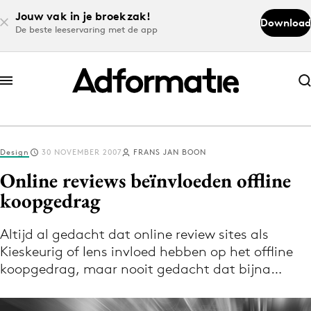
Jouw vak in je broekzak!
Download
De beste leeservaring met de app
Abonneer nu
Abonneer nu
Design
30 NOVEMBER 2007
FRANS JAN BOON
Log in
Online reviews beïnvloeden offline
koopgedrag
Download de app
Volg het laatste nieuws via de Adformatie
Altijd al gedacht dat online review sites als
Kieskeurig of Iens invloed hebben op het offline
Nieuws app
koopgedrag, maar nooit gedacht dat bijna…