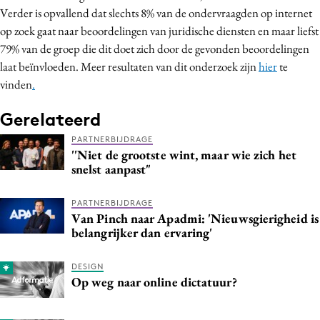
Verder is opvallend dat slechts 8% van de ondervraagden op internet
Media
op zoek gaat naar beoordelingen van juridische diensten en maar liefst
Merkstrategie
79% van de groep die dit doet zich door de gevonden beoordelingen
PR
laat beïnvloeden. Meer resultaten van dit onderzoek zijn
hier
te
Programmatic
vinden
.
Purpose Marketing
Gerelateerd
Reputatie & crisis
PARTNERBIJDRAGE
''Niet de grootste wint, maar wie zich het
snelst aanpast"
PARTNERBIJDRAGE
Van Pinch naar Apadmi: 'Nieuwsgierigheid is
belangrijker dan ervaring'
DESIGN
Op weg naar online dictatuur?