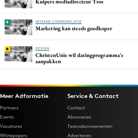
Kuipers mediadirecteur Tros
INTERNE COMMUNICATIE
Marketing kan steeds goedkoper
DESIGN
ChristenUnie wil datingprogramma's
aanpakken
Meer Adformatie
Service & Contact
Partners
Contact
Events
Abonneren
Vacatures
Teamabonnementen
Whitepapers
Adverteren