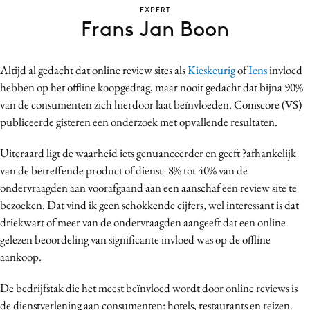
EXPERT
Bureaus
Frans Jan Boon
Campagnes
Carriere
Altijd al gedacht dat online review sites als
Kieskeurig
of
Iens
invloed
Contentmarketing
hebben op het offline koopgedrag, maar nooit gedacht dat bijna 90%
Craft
van de consumenten zich hierdoor laat beïnvloeden. Comscore (VS)
Customer Experience
publiceerde gisteren een onderzoek met opvallende resultaten.
Data & Insights
Uiteraard ligt de waarheid iets genuanceerder en geeft ?afhankelijk
Design
van de betreffende product of dienst- 8% tot 40% van de
Digital transformation
ondervraagden aan voorafgaand aan een aanschaf een review site te
Diversiteit
bezoeken. Dat vind ik geen schokkende cijfers, wel interessant is dat
Effectiviteit
driekwart of meer van de ondervraagden aangeeft dat een online
gelezen beoordeling van significante invloed was op de offline
Gedragsverandering
aankoop.
Influencer marketing
Interne communicatie
De bedrijfstak die het meest beïnvloed wordt door online reviews is
Martech
de dienstverlening aan consumenten: hotels, restaurants en reizen.