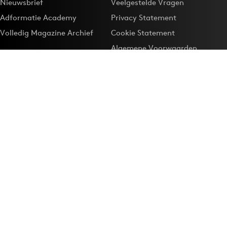
Nieuwsbrief
Veelgestelde Vragen
Adformatie Academy
Privacy Statement
Volledig Magazine Archief
Cookie Statement
Algemene Voorwaarden
Onze app
Maak Adformatie.nl je
Google-favoriet
Privacyinstellingen
Download de
Adformatie Nieuws App