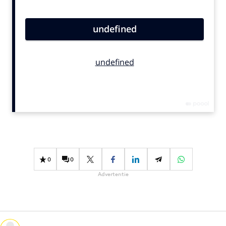
Bureaus
Campagnes
Carriere
Contentmarketing
Craft
Customer Experience
Data & Insights
Design
Digital transformation
Diversiteit
0
0
Effectiviteit
Advertentie
Gedragsverandering
Influencer marketing
Interne communicatie
Martech