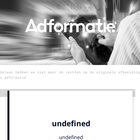
Menu
Home
9 sept: GenAI-training
12 nov: MarketingLive!
Adverteren
Helaas hebben we niet meer de rechten op de originele afbeelding
Events
© adformatie
Opleidingen
Vacatures
Advertentie
Academy
Partners
Topics
Artificial Intelligence