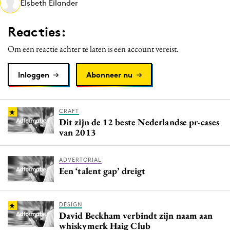
Elsbeth Eilander
Media
Merkstrategie
Reacties:
PR
Om een reactie achter te laten is een account vereist.
Programmatic
Purpose Marketing
Inloggen
Abonneer nu
Reputatie & crisis
CRAFT
Dit zijn de 12 beste Nederlandse pr-cases
van 2013
ADVERTORIAL
Een ‘talent gap’ dreigt
DESIGN
David Beckham verbindt zijn naam aan
whiskymerk Haig Club