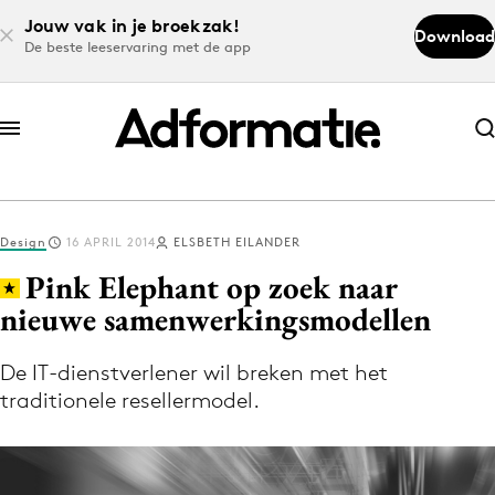
Jouw vak in je broekzak!
Download
De beste leeservaring met de app
Abonneer nu
Abonneer nu
Design
16 APRIL 2014
ELSBETH EILANDER
Log in
Pink Elephant op zoek naar
nieuwe samenwerkingsmodellen
Download de app
Volg het laatste nieuws via de Adformatie
De IT-dienstverlener wil breken met het
traditionele resellermodel.
Nieuws app