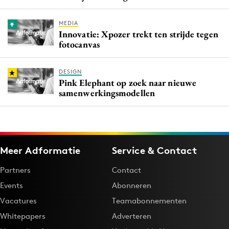
MEDIA
Innovatie: Xpozer trekt ten strijde tegen
fotocanvas
DESIGN
Pink Elephant op zoek naar nieuwe
samenwerkingsmodellen
Meer Adformatie
Service & Contact
Partners
Contact
Events
Abonneren
Vacatures
Teamabonnementen
Whitepapers
Adverteren