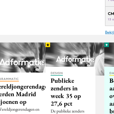
CM
13 
Beki
DESIGN
DA
Publieke
B
GRAMMATIC
reldjongerendagen
zenders in
a
verden Madrid
week 35 op
o
ljoenen op
27,6 pct
a
ereldjongerendagen en
b
De publieke zenders