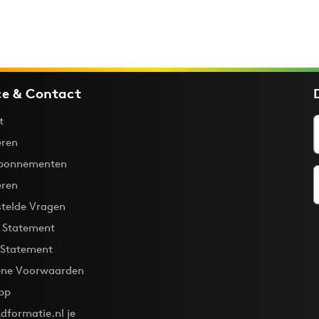
ce & Contact
t
ren
bonnementen
eren
stelde Vragen
y Statement
 Statement
ne Voorwaarden
pp
dformatie.nl je