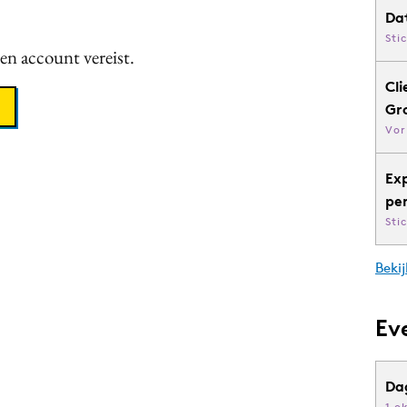
Da
Sti
een account vereist.
Cli
Gr
Vor
Ex
pe
Sti
Bekij
Ev
Da
1 o