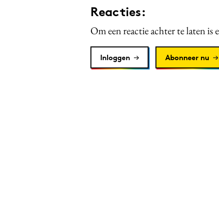
Reacties:
Om een reactie achter te laten is 
Inloggen
Abonneer nu