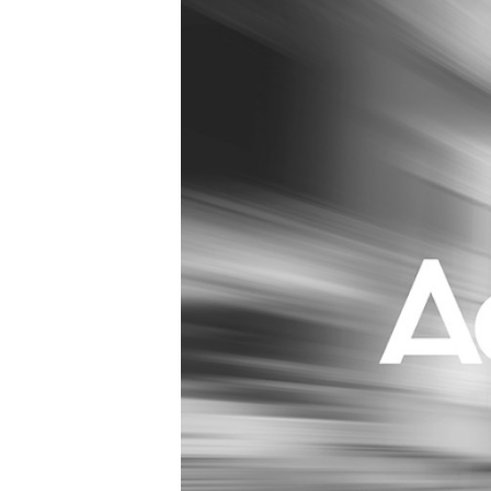
Carriere
Effectiviteit
Contentmarketing
Gedragsverand
Craft
Influencer mar
Customer Experience
Interne commu
Data & Insights
Martech