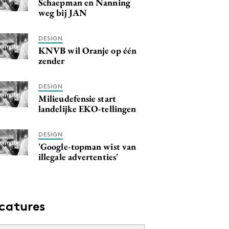
Schaepman en Nanning
weg bij JAN
DESIGN
KNVB wil Oranje op één
zender
DESIGN
Milieudefensie start
landelijke EKO-tellingen
DESIGN
'Google-topman wist van
illegale advertenties'
catures