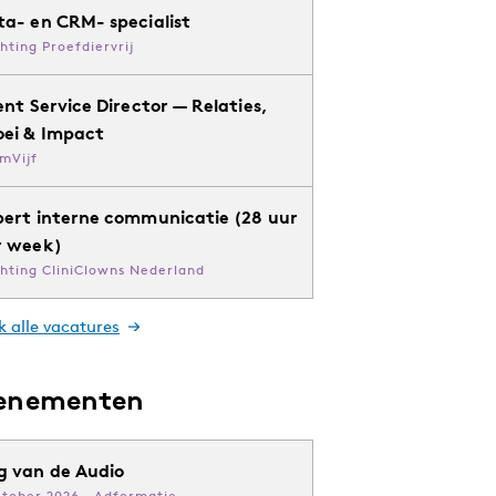
ta- en CRM- specialist
chting Proefdiervrij
ent Service Director — Relaties,
oei & Impact
mVijf
pert interne communicatie (28 uur
r week)
chting CliniClowns Nederland
k alle vacatures
enementen
g van de Audio
ktober 2026 · Adformatie