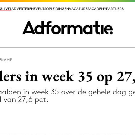
GLIVE!
GLIVE!
ADVERTEREN
ADVERTEREN
EVENTS
EVENTS
OPLEIDINGEN
OPLEIDINGEN
VACATURES
VACATURES
ACADEMY
ACADEMY
PARTNERS
PARTNERS
FKAMP
ieuws app
ers in week 35 op 27
aalden in week 35 over de gehele dag g
 van 27,6 pct.
Media
ormation
Merkstrategie
PR