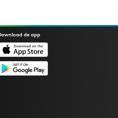
Download de
app