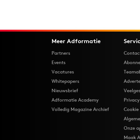
Meer Adformatie
Servi
Partners
Contac
Events
Abonne
Vacatures
Teama
Whitepapers
Advert
Nieuwsbrief
Veelge
Adformatie Academy
Privac
Volledig Magazine Archief
Cookie
Algeme
Onze a
Maak A