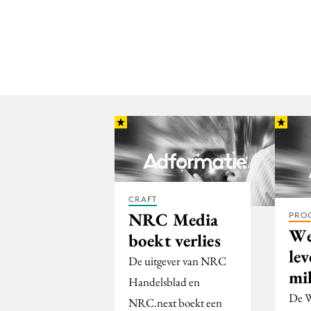
CRAFT
NRC Media
PRO
We
boekt verlies
le
De uitgever van NRC
mi
Handelsblad en
De W
NRC.next boekt een