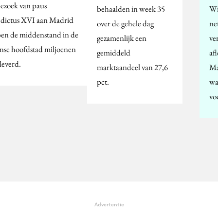
bezoek van paus
behaalden in week 35
Wi
dictus XVI aan Madrid
over de gehele dag
ne
en de middenstand in de
gezamenlijk een
ve
nse hoofdstad miljoenen
gemiddeld
af
leverd.
marktaandeel van 27,6
Ma
pct.
wa
vo
Advertentie