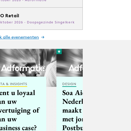
O Retail
oktober 2026 · Doopsgezinde Singelkerk
jk alle evenementen
TA & INSIGHTS
DESIGN
ent u loyaal
Soa Aids
an uw
Nederland
vertuiging of
maakt samen
an uw
met jongeren
usiness case?
Postbus 51-