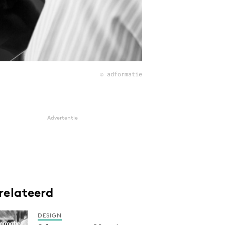
© adformatie
Advertentie
relateerd
DESIGN