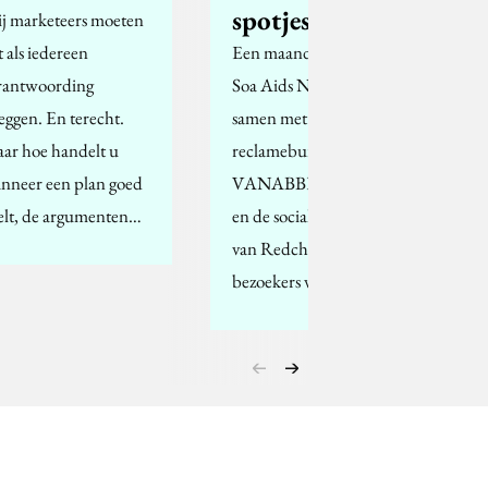
spotjes
j marketeers moeten
t als iedereen
Een maand lang heeft
rantwoording
Soa Aids Nederland
leggen. En terecht.
samen met
ar hoe handelt u
reclamebureau
nneer een plan goed
VANABBETOTVESSEM
elt, de argumenten…
en de social marketeers
van Redchocolate
bezoekers van…