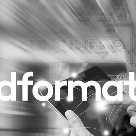
Programmatic
ering
Purpose Marketing
keting
Reputatie & crisis
nicatie