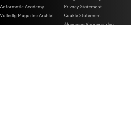
Adformatie Academy
Privacy Statement
Volledig Magazine Archief
Cookie Statement
Algemene Voorwaarden
Onze app
Maak Adformatie.nl je
Google-favoriet
Privacyinstellingen
Download de
Adformatie Nieuws App