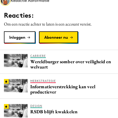
Redactie Adformatie
Media
Merkstrategie
Reacties:
PR
Om een reactie achter te laten is een account vereist.
Programmatic
Purpose Marketing
Inloggen
Abonneer nu
Reputatie & crisis
CARRIERE
Wereldburger somber over veiligheid en
welvaart
MERKSTRATEGIE
Informatieverstrekking kan veel
productiever
DESIGN
RSDB blijft kwakkelen