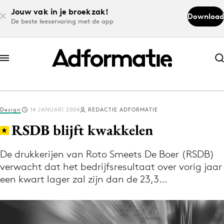
Jouw vak in je broekzak!
Download
De beste leeservaring met de app
Abonneer nu
Abonneer nu
Design
14 JANUARI 2004
REDACTIE ADFORMATIE
Log in
RSDB blijft kwakkelen
De drukkerijen van Roto Smeets De Boer (RSDB)
Download de app
verwacht dat het bedrijfsresultaat over vorig jaar
Volg het laatste nieuws via de Adformatie
een kwart lager zal zijn dan de 23,3…
Nieuws app