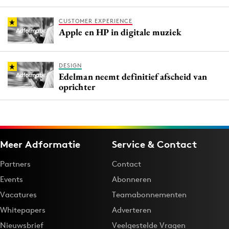
CUSTOMER EXPERIENCE
Apple en HP in digitale muziek
DESIGN
Edelman neemt definitief afscheid van
oprichter
Meer Adformatie
Service & Contact
Partners
Contact
Events
Abonneren
Vacatures
Teamabonnementen
Whitepapers
Adverteren
Nieuwsbrief
Veelgestelde Vragen