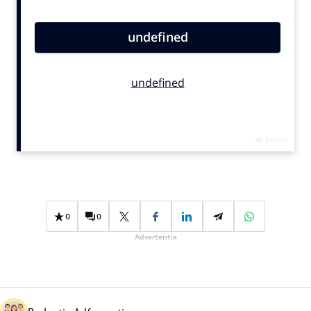
Bureaus
Campagnes
Carriere
Contentmarketing
Craft
Customer Experience
Data & Insights
Design
Digital transformation
Diversiteit
0
0
Effectiviteit
Advertentie
Gedragsverandering
Influencer marketing
Interne communicatie
Martech