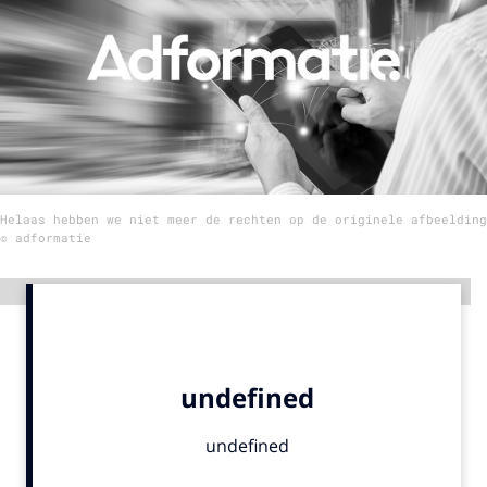
Menu
Home
9 sept: GenAI-training
12 nov: MarketingLive!
Helaas hebben we niet meer de rechten op de originele afbeelding
Adverteren
© adformatie
Events
Opleidingen
Advertentie
Vacatures
Academy
Partners
Topics
Artificial Intelligence