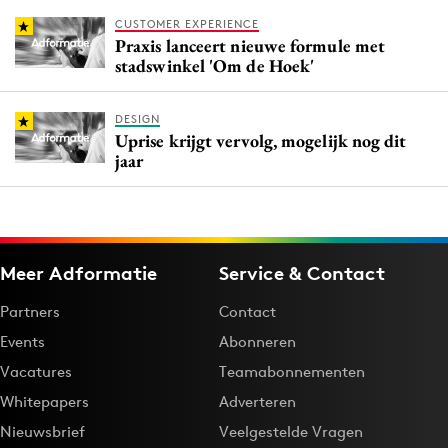
CUSTOMER EXPERIENCE
Praxis lanceert nieuwe formule met
stadswinkel 'Om de Hoek'
DESIGN
Uprise krijgt vervolg, mogelijk nog dit
jaar
Meer Adformatie
Service & Contact
Partners
Contact
Events
Abonneren
Vacatures
Teamabonnementen
Whitepapers
Adverteren
Nieuwsbrief
Veelgestelde Vragen