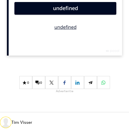
Bureaus
Campagnes
Carriere
Contentmarketing
Craft
Customer Experience
Data & Insights
Design
Digital transformation
0
0
Diversiteit
Advertentie
Effectiviteit
Gedragsverandering
Influencer marketing
Interne communicatie
Tim Visser
Martech