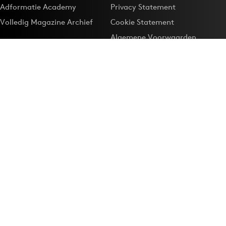
Adformatie Academy
Privacy Statement
Volledig Magazine Archief
Cookie Statement
Algemene Voorwaarden
Onze app
Maak Adformatie.nl je
Google-favoriet
Privacyinstellingen
Download de
Adformatie Nieuws App