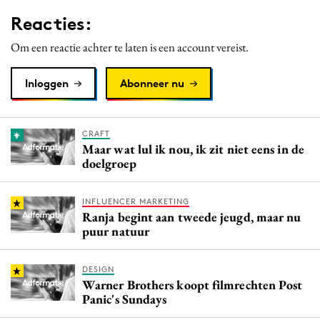
Media
Reacties:
Merkstrategie
Om een reactie achter te laten is een account vereist.
PR
Programmatic
Inloggen
Abonneer nu
Purpose Marketing
Reputatie & crisis
CRAFT
Maar wat lul ik nou, ik zit niet eens in de
doelgroep
INFLUENCER MARKETING
Ranja begint aan tweede jeugd, maar nu
puur natuur
DESIGN
Warner Brothers koopt filmrechten Post
Panic's Sundays