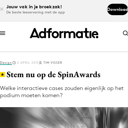
Jouw vak in je broekzak!
Download
De beste leeservaring met de app
Abonneer nu
Abonneer nu
Design
2 APRIL 2015
TIM VISSER
Log in
Stem nu op de SpinAwards
Welke interactieve cases zouden eigenlijk op het
Download de app
podium moeten komen?
Volg het laatste nieuws via de Adformatie
Nieuws app