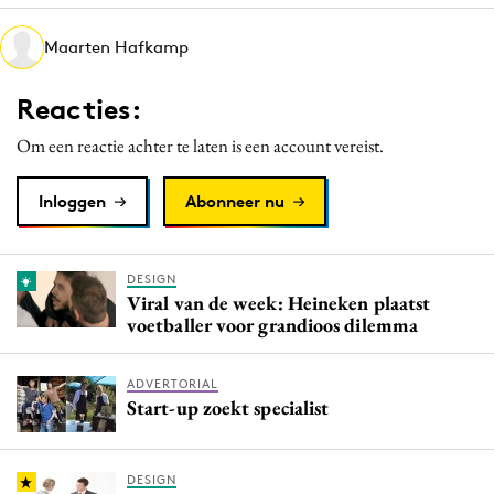
Media
Maarten Hafkamp
Merkstrategie
PR
Reacties:
Programmatic
Om een reactie achter te laten is een account vereist.
Purpose Marketing
Reputatie & crisis
Inloggen
Abonneer nu
DESIGN
Viral van de week: Heineken plaatst
voetballer voor grandioos dilemma
ADVERTORIAL
Start-up zoekt specialist
DESIGN