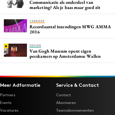
Communicatie als onderdeel van
marketing? Als je baas maar goed zit
CARRIERE
Recordaantal inzendingen MWG AMMA
2016
DESIGN
Van Gogh Museum opent eigen
peeskamers op Amsterdamse Wallen
Meer Adformatie
Service & Contact
Partners
Contact
Events
Abonneren
Vacatures
Teamabonnementen