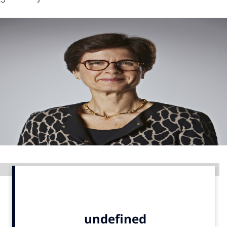
Menu
Home
9 sept: GenAI-training
12 nov: MarketingLive!
Adverteren
Events
Opleidingen
Vacatures
Academy
Advertentie
Partners
Topics
Artificial Intelligence