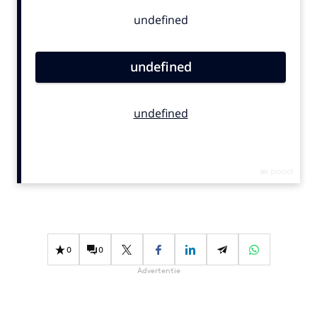
Bureaus
Campagnes
Carriere
Contentmarketing
Craft
Customer Experience
Data & Insights
Design
Digital transformation
Diversiteit
Effectiviteit
Gedragsverandering
0
0
Influencer marketing
Advertentie
Interne communicatie
Martech