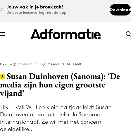
Jouw vak in je broekzak!
Download
De beste leeservaring met de app
Abonneer nu
Abonneer nu
Design
19 MAART 2016
MAARTEN HAFKAMP
Log in
Susan Duinhoven (Sanoma): ‘De
media zijn hun eigen grootste
vijand’
Download de app
Volg het laatste nieuws via de Adformatie
​[INTERVIEW] Een klein halfjaar leidt Susan
Nieuws app
Duinhoven nu vanuit Helsinki Sanoma
internationaal. Ze wil met het concern
geleidelijke…