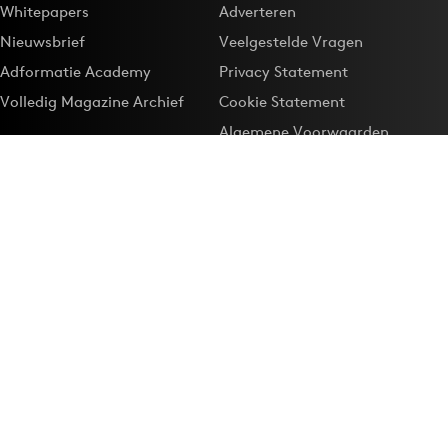
Whitepapers
Adverteren
Nieuwsbrief
Veelgestelde Vragen
Adformatie Academy
Privacy Statement
Volledig Magazine Archief
Cookie Statement
Algemene Voorwaarden
Onze app
Maak Adformatie.nl je
Google-favoriet
Privacyinstellingen
Download de
Adformatie Nieuws App