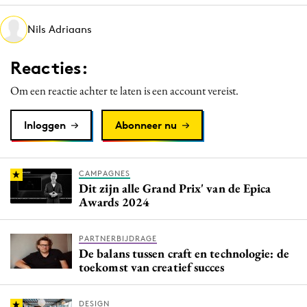
Media
Nils Adriaans
Merkstrategie
PR
Reacties:
Programmatic
Om een reactie achter te laten is een account vereist.
Purpose Marketing
Reputatie & crisis
Inloggen
Abonneer nu
CAMPAGNES
Dit zijn alle Grand Prix' van de Epica
Awards 2024
PARTNERBIJDRAGE
De balans tussen craft en technologie: de
toekomst van creatief succes
DESIGN