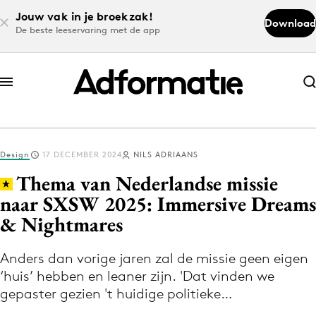
Jouw vak in je broekzak!
Download
De beste leeservaring met de app
Abonneer nu
Abonneer nu
Design
17 DECEMBER 2024
NILS ADRIAANS
Log in
Thema van Nederlandse missie
naar SXSW 2025: Immersive Dreams
& Nightmares
Download de app
Volg het laatste nieuws via de Adformatie
Anders dan vorige jaren zal de missie geen eigen
Nieuws app
‘huis’ hebben en leaner zijn. 'Dat vinden we
gepaster gezien 't huidige politieke…