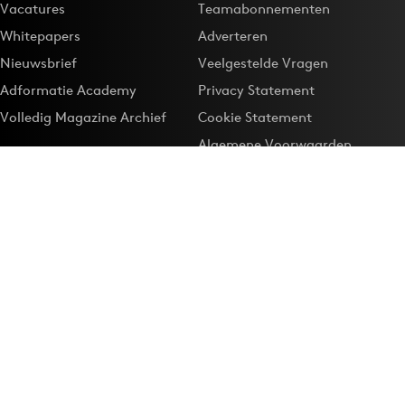
Vacatures
Teamabonnementen
Whitepapers
Adverteren
Nieuwsbrief
Veelgestelde Vragen
Adformatie Academy
Privacy Statement
Volledig Magazine Archief
Cookie Statement
Algemene Voorwaarden
Onze app
Maak Adformatie.nl je
Google-favoriet
Privacyinstellingen
Download de
Adformatie Nieuws App