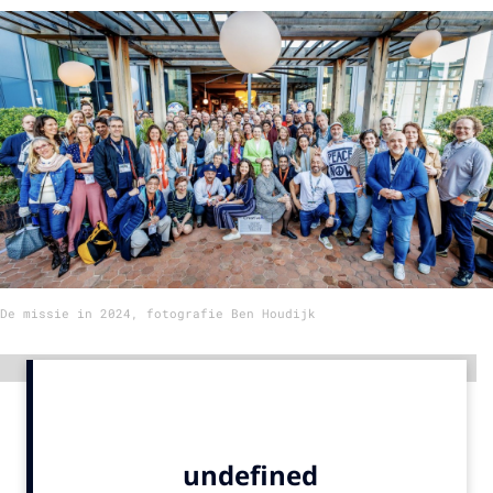
Menu
Home
9 sept: GenAI-training
12 nov: MarketingLive!
Adverteren
Events
Opleidingen
De missie in 2024, fotografie Ben Houdijk
Vacatures
Academy
Advertentie
Partners
Topics
Artificial Intelligence