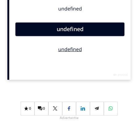
Bureaus
Campagnes
Carriere
Contentmarketing
Craft
Customer Experience
Data & Insights
Design
Digital transformation
Diversiteit
Effectiviteit
Gedragsverandering
0
0
Influencer marketing
Advertentie
Interne communicatie
Martech