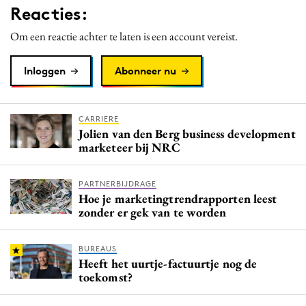
Reacties:
Media
Merkstrategie
Om een reactie achter te laten is een account vereist.
PR
Inloggen
Abonneer nu
Programmatic
Purpose Marketing
Reputatie & crisis
CARRIERE
Jolien van den Berg business development
marketeer bij NRC
PARTNERBIJDRAGE
Hoe je marketingtrendrapporten leest
zonder er gek van te worden
BUREAUS
Heeft het uurtje-factuurtje nog de
toekomst?