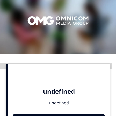
Menu
Home
9 sept: GenAI-training
12 nov: MarketingLive!
Adverteren
Events
Advertentie
Opleidingen
Vacatures
Academy
Partners
Topics
Artificial Intelligence