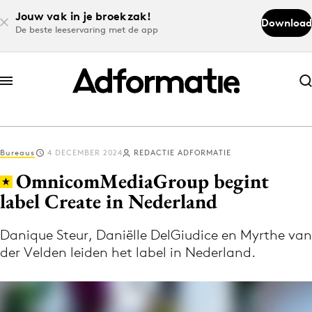
Jouw vak in je broekzak!
Download
De beste leeservaring met de app
Abonneer nu
Abonneer nu
Bureaus
4 DECEMBER 2024
REDACTIE ADFORMATIE
Log in
OmnicomMediaGroup begint
label Create in Nederland
Download de app
Volg het laatste nieuws via de Adformatie
Danique Steur, Daniëlle DelGiudice en Myrthe van
der Velden leiden het label in Nederland.
Nieuws app