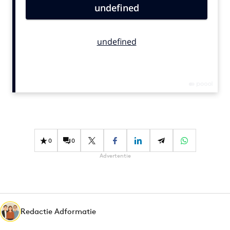
Bureaus
Campagnes
Carriere
Contentmarketing
Craft
Customer Experience
Data & Insights
Design
Digital transformation
0
0
Diversiteit
Advertentie
Effectiviteit
Gedragsverandering
Influencer marketing
Interne communicatie
Redactie Adformatie
Martech