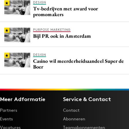
DESIGN
Tv-bedrijven met award voor
promomakers
PURPOSE MARKETING
Bijl PR ook in Amsterdam
DESIGN
Casino wil meerderheidsaandeel Super de
Boer
Meer Adformatie
Service & Contact
Partners
Contact
Events
Abonneren
Vacatures
Teamabonnementen