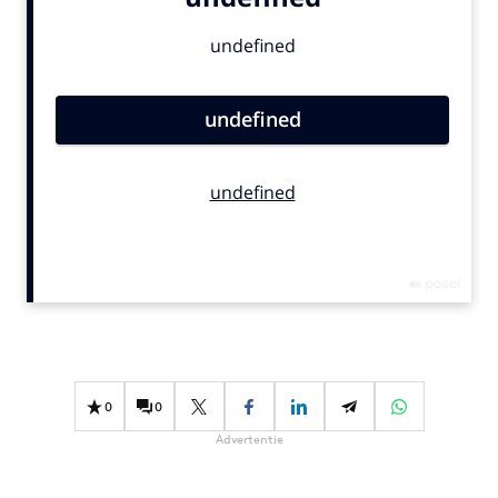
Bureaus
Campagnes
Carriere
Contentmarketing
Craft
Customer Experience
Data & Insights
Design
Digital transformation
Diversiteit
Effectiviteit
Gedragsverandering
0
0
Influencer marketing
Advertentie
Interne communicatie
Martech