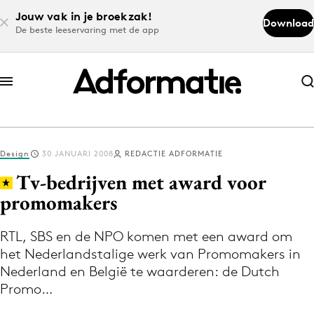
Jouw vak in je broekzak!
Download
De beste leeservaring met de app
Abonneer nu
Abonneer nu
Design
30 JANUARI 2008
REDACTIE ADFORMATIE
Log in
Tv-bedrijven met award voor
promomakers
Download de app
Volg het laatste nieuws via de Adformatie
RTL, SBS en de NPO komen met een award om
het Nederlandstalige werk van Promomakers in
Nieuws app
Nederland en België te waarderen: de Dutch
Promo…