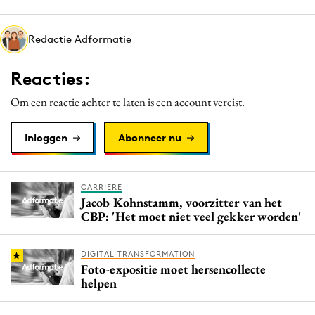
Media
Merkstrategie
Redactie Adformatie
PR
Reacties:
Programmatic
Purpose Marketing
Om een reactie achter te laten is een account vereist.
Reputatie & crisis
Inloggen
Abonneer nu
CARRIERE
Jacob Kohnstamm, voorzitter van het
CBP: 'Het moet niet veel gekker worden'
DIGITAL TRANSFORMATION
Foto-expositie moet hersencollecte
helpen