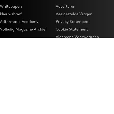
Whitepapers
Adverteren
Nieuwsbrief
Veelgestelde Vragen
Adformatie Academy
Privacy Statement
Volledig Magazine Archief
Cookie Statement
Algemene Voorwaarden
Onze app
Maak Adformatie.nl je
Google-favoriet
Privacyinstellingen
Download de
Adformatie Nieuws App