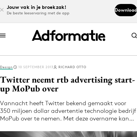
Jouw vak in je broekzak!
Download
De beste leeservaring met de app
Abonneer nu
Abonneer nu
Design
10 SEPTEMBER 2013
RICHARD OTTO
Log in
Twitter neemt rtb advertising start-
up MoPub over
Download de app
Volg het laatste nieuws via de Adformatie
Vannacht heeft Twitter bekend gemaakt voor
350 miljoen dollar advertentie technologie bedrijf
Nieuws app
MoPub over te nemen. Met deze overname kan…