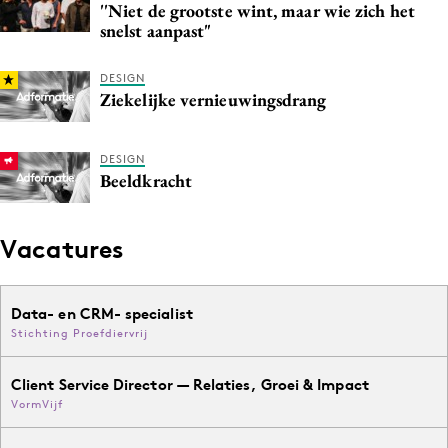
''Niet de grootste wint, maar wie zich het
Media
snelst aanpast"
Merkstrategie
DESIGN
PR
Ziekelijke vernieuwingsdrang
Programmatic
Purpose Marketing
DESIGN
Reputatie & crisis
Beeldkracht
Vacatures
Data- en CRM- specialist
Stichting Proefdiervrij
Client Service Director — Relaties, Groei & Impact
VormVijf