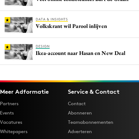
DATA & INSIGHTS
Volkskrant wil Parool inlijven
DESIGN
Ikea-account naar Hasan en New Deal
Meer Adformatie
Service & Contact
Partners
Contact
Events
Abonneren
Vacatures
Teamabonnementen
Whitepapers
Adverteren