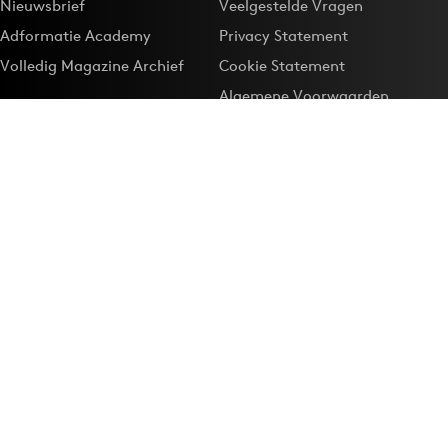
Nieuwsbrief
Veelgestelde Vragen
Adformatie Academy
Privacy Statement
Volledig Magazine Archief
Cookie Statement
Algemene Voorwaarden
Onze app
Maak Adformatie.nl je
Google-favoriet
Privacyinstellingen
Download de
Adformatie Nieuws App