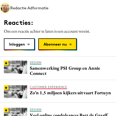
Media
Redactie Adformatie
Merkstrategie
Reacties:
PR
Programmatic
Om een reactie achter te laten is een account vereist.
Purpose Marketing
Inloggen
Abonneer nu
Reputatie & crisis
DESIGN
Samenwerking PSI Group en Annie
Connect
CUSTOMER EXPERIENCE
Zo’n 1,5 miljoen kijkers uitvaart Fortuyn
DESIGN
Veel online condoleances Bart de Graaff