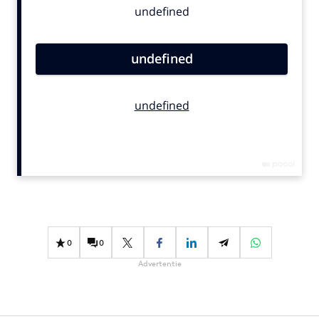
Bureaus
Campagnes
Carriere
Contentmarketing
Craft
Customer Experience
Data & Insights
Design
Digital transformation
Diversiteit
Effectiviteit
0
0
Gedragsverandering
Advertentie
Influencer marketing
Interne communicatie
Martech