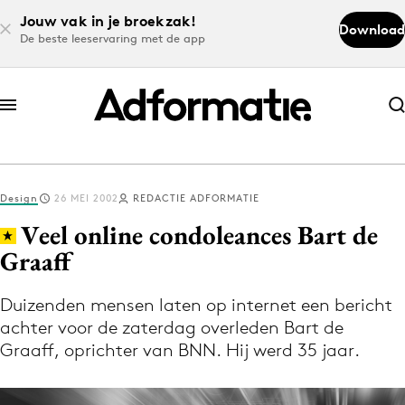
Jouw vak in je broekzak!
Download
De beste leeservaring met de app
Abonneer nu
Abonneer nu
Design
26 MEI 2002
REDACTIE ADFORMATIE
Log in
Veel online condoleances Bart de
Graaff
Download de app
Volg het laatste nieuws via de Adformatie
Duizenden mensen laten op internet een bericht
achter voor de zaterdag overleden Bart de
Nieuws app
Graaff, oprichter van BNN. Hij werd 35 jaar.