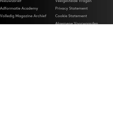
Nieuwsbrief
Veelgestelde Vragen
Adformatie Academy
Privacy Statement
Volledig Magazine Archief
Cookie Statement
Algemene Voorwaarden
Onze app
Maak Adformatie.nl je
Google-favoriet
Privacyinstellingen
Download de
Adformatie Nieuws App