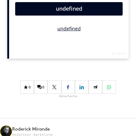
Bureaus
Campagnes
Carriere
Contentmarketing
Craft
Customer Experience
Data & Insights
Design
Digital transformation
0
0
Diversiteit
Advertentie
Effectiviteit
Gedragsverandering
Influencer marketing
Interne communicatie
Roderick Mirande
Martech
Redacteur marketing