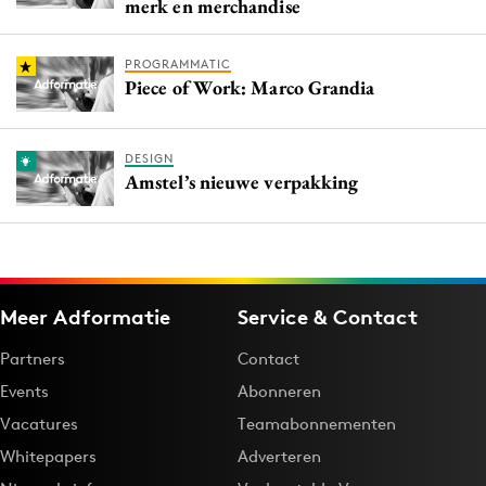
merk en merchandise
PROGRAMMATIC
Piece of Work: Marco Grandia
DESIGN
Amstel’s nieuwe verpakking
Meer Adformatie
Service & Contact
Partners
Contact
Events
Abonneren
Vacatures
Teamabonnementen
Whitepapers
Adverteren