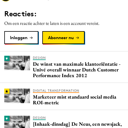
Media
Reacties:
Merkstrategie
Om een reactie achter te laten is een account vereist.
PR
Programmatic
Inloggen
Abonneer nu
Purpose Marketing
Reputatie & crisis
DESIGN
De winst van maximale klantoriëntatie -
Univé overall winnaar Dutch Customer
Performance Index 2012
DIGITAL TRANSFORMATION
Marketeer mist standaard social media
ROI-metric
DESIGN
[Inhaak-dinsdag] De Neus, een newsjack,