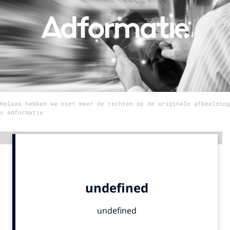
Menu
Home
9 sept: GenAI-training
12 nov: MarketingLive!
Helaas hebben we niet meer de rechten op de originele afbeelding
Adverteren
© adformatie
Events
Opleidingen
Advertentie
Vacatures
Academy
Partners
Topics
Artificial Intelligence