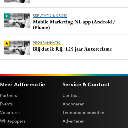
REPUTATIE & CRISIS
Mobile Marketing NL app (Android /
iPhone)
PROGRAMMATIC
Blij dat ik Rij: 125 jaar Autoreclame
Meer Adformatie
Service & Contact
Partners
Contact
Events
Abonneren
Vacatures
Teamabonnementen
Whitepapers
Adverteren