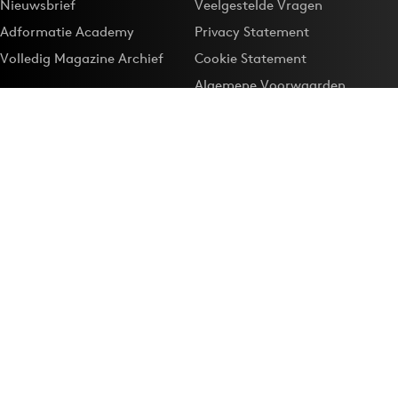
Nieuwsbrief
Veelgestelde Vragen
Adformatie Academy
Privacy Statement
Volledig Magazine Archief
Cookie Statement
Algemene Voorwaarden
Onze app
Maak Adformatie.nl je
Google-favoriet
Privacyinstellingen
Download de
Adformatie Nieuws App