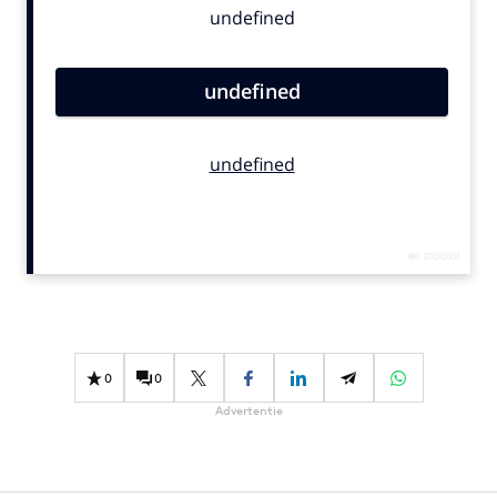
Bureaus
Campagnes
Carriere
Contentmarketing
Craft
Customer Experience
Data & Insights
Design
Digital transformation
Diversiteit
Effectiviteit
0
0
Gedragsverandering
Advertentie
Influencer marketing
Interne communicatie
Martech