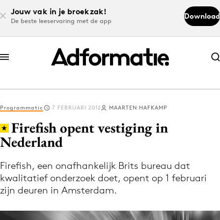
Jouw vak in je broekzak!
Download
De beste leeservaring met de app
Abonneer nu
Abonneer nu
Programmatic
7 FEBRUARI 2012
MAARTEN HAFKAMP
Log in
Firefish opent vestiging in
Nederland
Download de app
Volg het laatste nieuws via de Adformatie
Firefish, een onafhankelijk Brits bureau dat
kwalitatief onderzoek doet, opent op 1 februari
Nieuws app
zijn deuren in Amsterdam.