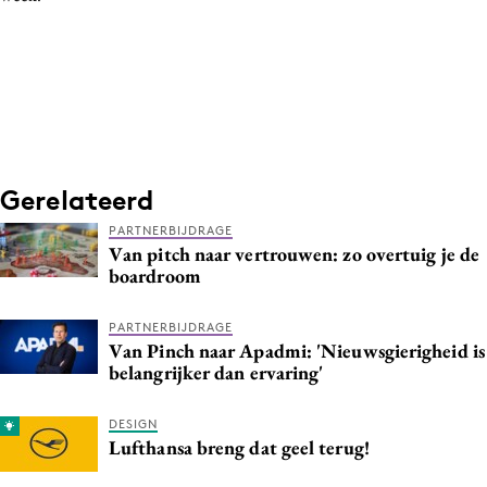
Media
Merkstrategie
PR
Programmatic
Purpose Marketing
Reputatie & crisis
Gerelateerd
PARTNERBIJDRAGE
Van pitch naar vertrouwen: zo overtuig je de
boardroom
PARTNERBIJDRAGE
Van Pinch naar Apadmi: 'Nieuwsgierigheid is
belangrijker dan ervaring'
DESIGN
Lufthansa breng dat geel terug!