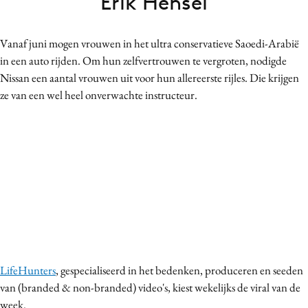
Erik Hensel
Bureaus
Campagnes
Vanaf juni mogen vrouwen in het ultra conservatieve Saoedi-Arabië
Carriere
in een auto rijden. Om hun zelfvertrouwen te vergroten, nodigde
Contentmarketing
Nissan een aantal vrouwen uit voor hun allereerste rijles. Die krijgen
ze van een wel heel onverwachte instructeur.
Craft
Customer Experience
Data & Insights
Design
Digital transformation
Diversiteit
Effectiviteit
Gedragsverandering
Influencer marketing
LifeHunters
, gespecialiseerd in het bedenken, produceren en seeden
Interne communicatie
van (branded & non-branded) video's, kiest wekelijks de viral van de
Martech
week.