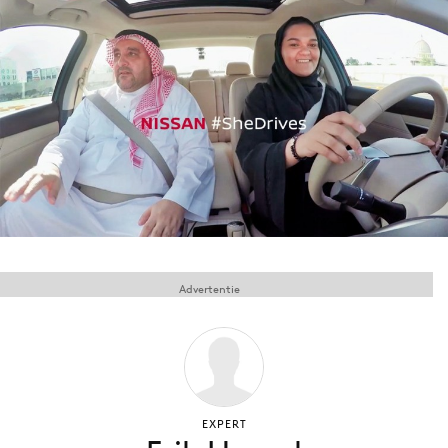
Menu
Home
9 sept: GenAI-training
12 nov: MarketingLive!
Adverteren
Events
Opleidingen
Advertentie
Vacatures
Academy
Partners
Topics
EXPERT
Artificial Intelligence