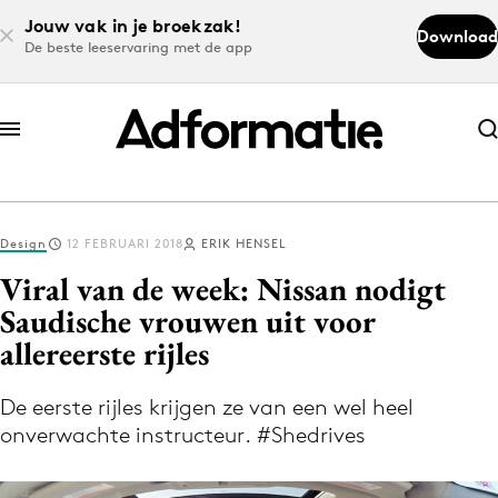
Jouw vak in je broekzak!
Download
De beste leeservaring met de app
Abonneer nu
Abonneer nu
Design
12 FEBRUARI 2018
ERIK HENSEL
Log in
Viral van de week: Nissan nodigt
Saudische vrouwen uit voor
allereerste rijles
Download de app
Volg het laatste nieuws via de Adformatie
De eerste rijles krijgen ze van een wel heel
Nieuws app
onverwachte instructeur. #Shedrives