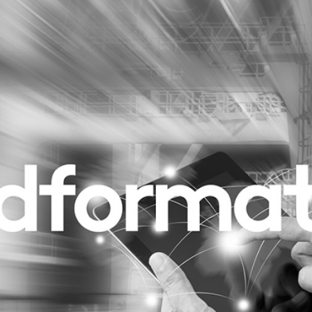
Programmatic
ering
Purpose Marketing
keting
Reputatie & crisis
nicatie