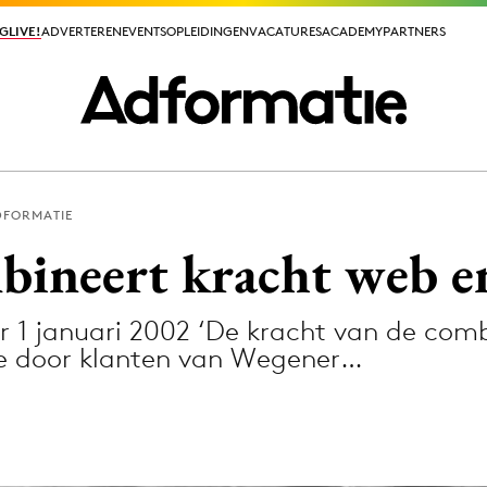
GLIVE!
GLIVE!
ADVERTEREN
ADVERTEREN
EVENTS
EVENTS
OPLEIDINGEN
OPLEIDINGEN
VACATURES
VACATURES
ACADEMY
ACADEMY
PARTNERS
PARTNERS
DFORMATIE
ieuws app
ineert kracht web e
 1 januari 2002 ‘De kracht van de combi
ie door klanten van Wegener…
Media
ormation
Merkstrategie
PR