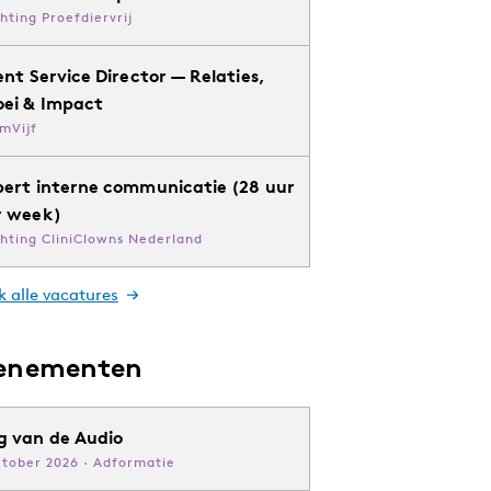
chting Proefdiervrij
ent Service Director — Relaties,
oei & Impact
mVijf
pert interne communicatie (28 uur
r week)
chting CliniClowns Nederland
k alle vacatures
enementen
g van de Audio
ktober 2026 · Adformatie