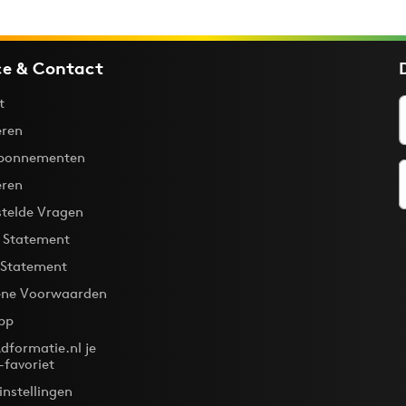
ce & Contact
t
ren
bonnementen
eren
stelde Vragen
y Statement
 Statement
ne Voorwaarden
pp
dformatie.nl je
-favoriet
instellingen