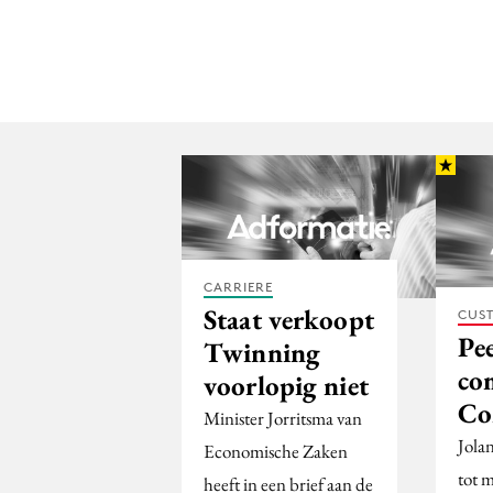
CARRIERE
Staat verkoopt
CUST
Pe
Twinning
co
voorlopig niet
Co
Minister Jorritsma van
Jola
Economische Zaken
tot 
heeft in een brief aan de