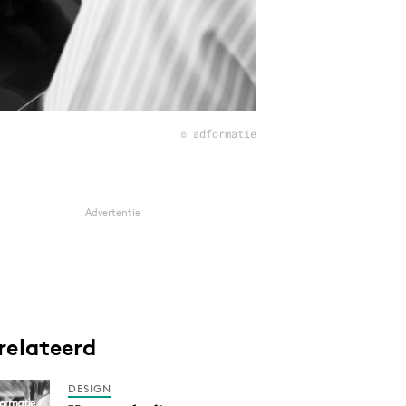
© adformatie
Advertentie
relateerd
DESIGN