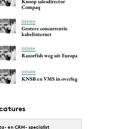
Knoop salesdirector
Compaq
DESIGN
Grotere concurrentie
kabelinternet
DESIGN
Razorfish weg uit Europa
DESIGN
KNSB en VMS in overleg
catures
ta- en CRM- specialist