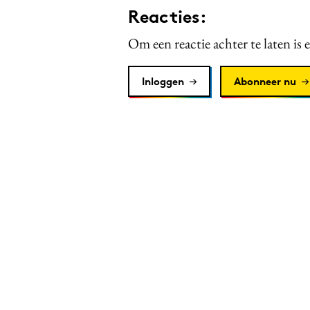
Reacties:
Om een reactie achter te laten is 
Inloggen
Abonneer nu