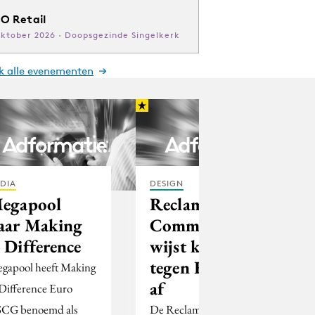
O Retail
oktober 2026 · Doopsgezinde Singelkerk
jk alle evenementen
DIA
DESIGN
egapool
Reclame Code
aar Making
Commissie
 Difference
wijst klacht
tegen EasyJet
gapool heeft Making
af
Difference Euro
CG benoemd als
De Reclame Code