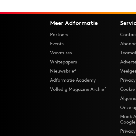
Meer Adformatie
Servi
Partners
Contac
Events
Abonne
Vacatures
Teama
Whitepapers
Advert
Nieuwsbrief
Veelge
Adformatie Academy
Privac
Volledig Magazine Archief
Cookie
Algeme
Onze a
Maak A
Google
Privacy