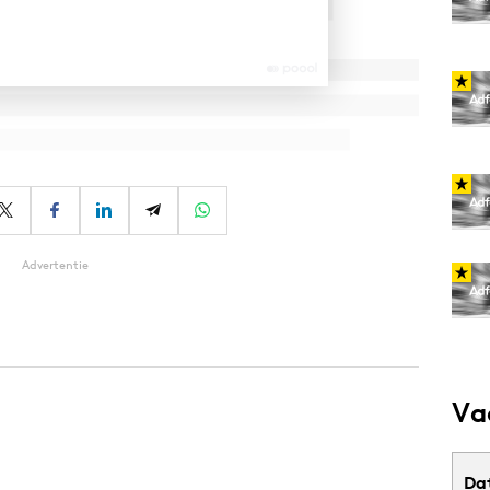
Advertentie
Va
Da