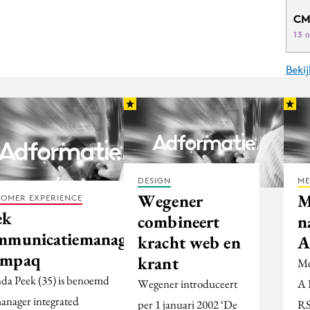
CM
13 
Beki
DESIGN
ME
Wegener
M
OMER EXPERIENCE
ek
combineert
n
mmunicatiemanager
kracht web en
A
mpaq
krant
Me
nda Peek (35) is benoemd
Wegener introduceert
A 
manager integrated
per 1 januari 2002 ‘De
RS