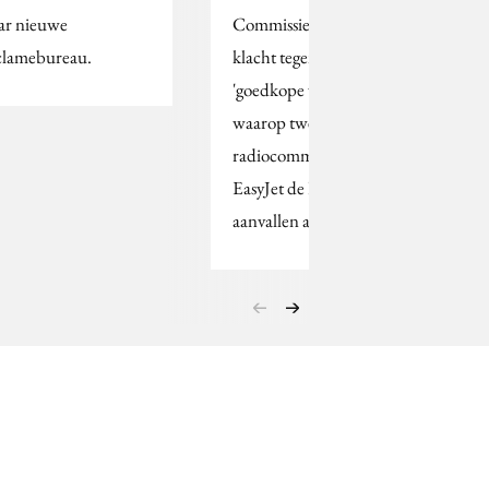
ar nieuwe
Commissie heeft een
clamebureau.
klacht tegen de
'goedkope wijze'
waarop twee
radiocommercials van
EasyJet de KLM
aanvallen afgewezen.