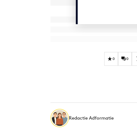
0
0
Redactie Adformatie