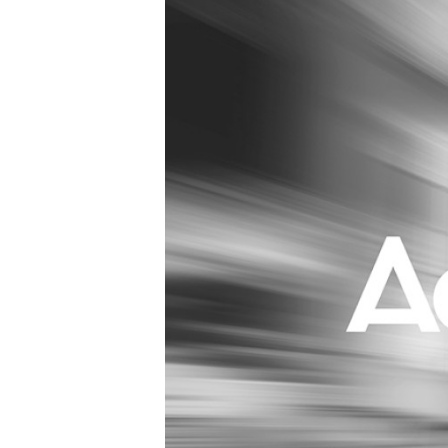
Carriere
Effectiviteit
Contentmarketing
Gedragsverand
Craft
Influencer mar
Customer Experience
Interne commu
Data & Insights
Martech