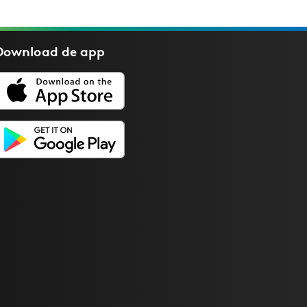
Download de
app