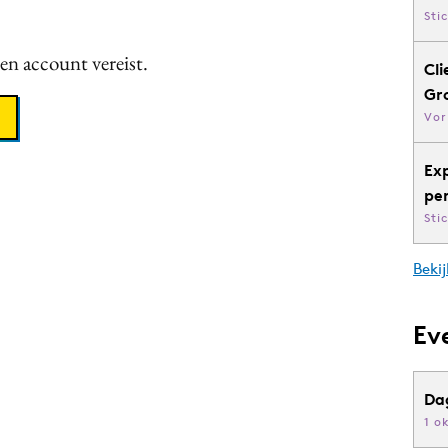
Sti
een account vereist.
Cli
Gr
Vor
Ex
pe
Sti
Bekij
Ev
Da
1 o