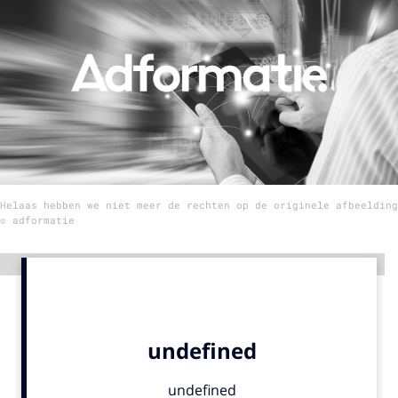
Menu
Home
9 sept: GenAI-training
12 nov: MarketingLive!
Adverteren
Helaas hebben we niet meer de rechten op de originele afbeelding
Events
© adformatie
Opleidingen
Vacatures
Advertentie
Academy
Partners
Topics
Artificial Intelligence