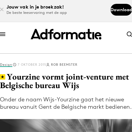
Jouw vak in je broekzak!
Download
De beste leeservaring met de app
Abonneer nu
Abonneer nu
Design
7 OKTOBER 2015
ROB BEEMSTER
Log in
Yourzine vormt joint-venture met
Belgische bureau Wijs
Download de app
Volg het laatste nieuws via de Adformatie
Onder de naam Wijs-Yourzine gaat het nieuwe
bureau vanuit Gent de Belgische markt bedienen.
Nieuws app