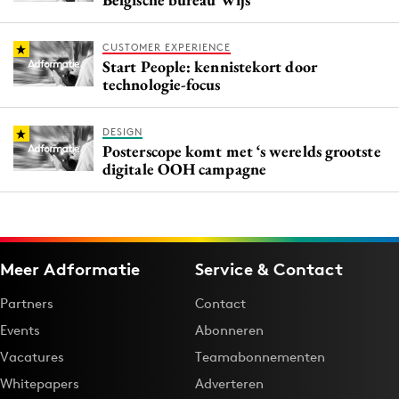
CUSTOMER EXPERIENCE
Start People: kennistekort door
technologie-focus
DESIGN
Posterscope komt met ‘s werelds grootste
digitale OOH campagne
Meer Adformatie
Service & Contact
Partners
Contact
Events
Abonneren
Vacatures
Teamabonnementen
Whitepapers
Adverteren