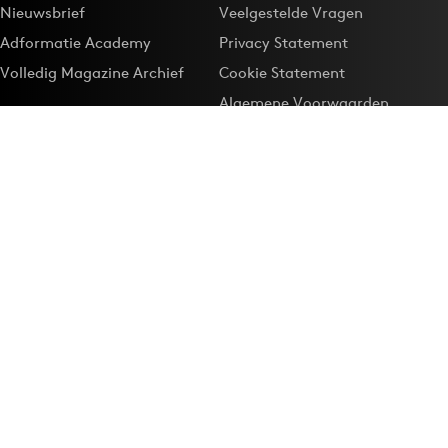
Nieuwsbrief
Veelgestelde Vragen
Adformatie Academy
Privacy Statement
Volledig Magazine Archief
Cookie Statement
Algemene Voorwaarden
Onze app
Maak Adformatie.nl je
Google-favoriet
Privacyinstellingen
Download de
Adformatie Nieuws App