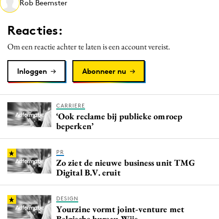
Rob Beemster
Media
Merkstrategie
Reacties:
PR
Om een reactie achter te laten is een account vereist.
Programmatic
Purpose Marketing
Inloggen
Abonneer nu
Reputatie & crisis
CARRIERE
‘Ook reclame bij publieke omroep
beperken’
PR
Zo ziet de nieuwe business unit TMG
Digital B.V. eruit
DESIGN
Yourzine vormt joint-venture met
Belgische bureau Wijs