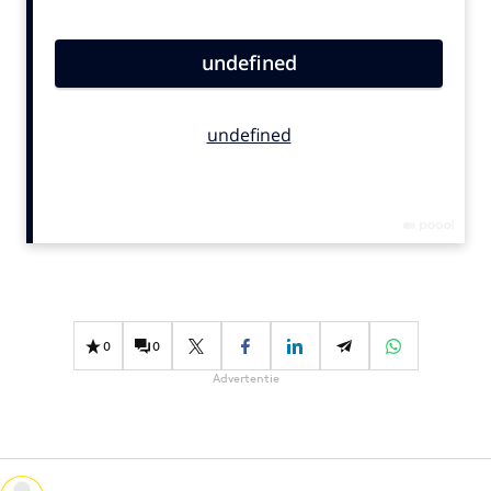
Bureaus
Campagnes
Carriere
Contentmarketing
Craft
Customer Experience
Data & Insights
Design
Digital transformation
Diversiteit
0
0
Effectiviteit
Advertentie
Gedragsverandering
Influencer marketing
Interne communicatie
Martech