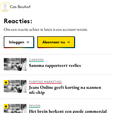
Media
Cas Bouhof
Merkstrategie
Reacties:
PR
Programmatic
Om een reactie achter te laten is een account vereist.
Purpose Marketing
Inloggen
Abonneer nu
Reputatie & crisis
CARRIERE
Sanoma rapporteert verlies
PURPOSE MARKETING
Jeans Online geeft korting na scannen
nfc-chip
DESIGN
Het brein herkent een goede commercial