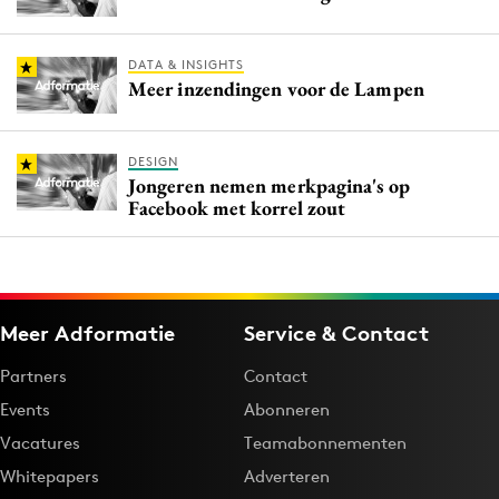
DATA & INSIGHTS
Meer inzendingen voor de Lampen
DESIGN
Jongeren nemen merkpagina's op
Facebook met korrel zout
Meer Adformatie
Service & Contact
Partners
Contact
Events
Abonneren
Vacatures
Teamabonnementen
Whitepapers
Adverteren