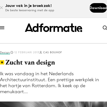
Jouw vak in je broekzak!
Download
De beste leeservaring met de app
Abonneer nu
Abonneer nu
Design
12 FEBRUARI 2013
CAS BOUHOF
Log in
Zucht van design
Ik was vandaag in het Nederlands
Download de app
Architectuurinstituut. Een prettige werkplek in
Volg het laatste nieuws via de Adformatie
het hartje van Rotterdam. Ik keek op de
Nieuws app
menukaart…