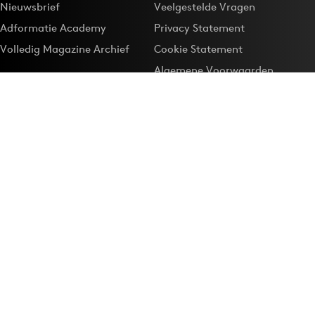
Nieuwsbrief
Veelgestelde Vragen
Adformatie Academy
Privacy Statement
Volledig Magazine Archief
Cookie Statement
Algemene Voorwaarden
Onze app
Maak Adformatie.nl je
Google-favoriet
Privacyinstellingen
Download de
Adformatie Nieuws App