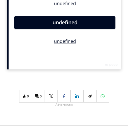
Bureaus
Campagnes
Carriere
Contentmarketing
Craft
Customer Experience
Data & Insights
Design
Digital transformation
Diversiteit
Effectiviteit
0
0
Gedragsverandering
Advertentie
Influencer marketing
Interne communicatie
Martech