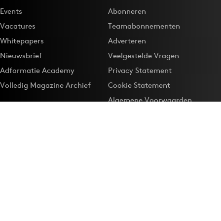
Events
Abonneren
Vacatures
Teamabonnementen
Whitepapers
Adverteren
Nieuwsbrief
Veelgestelde Vragen
Adformatie Academy
Privacy Statement
Volledig Magazine Archief
Cookie Statement
Algemene Voorwaarden
Onze app
Maak Adformatie.nl je
Google-favoriet
Privacyinstellingen
Download de
Adformatie Nieuws App