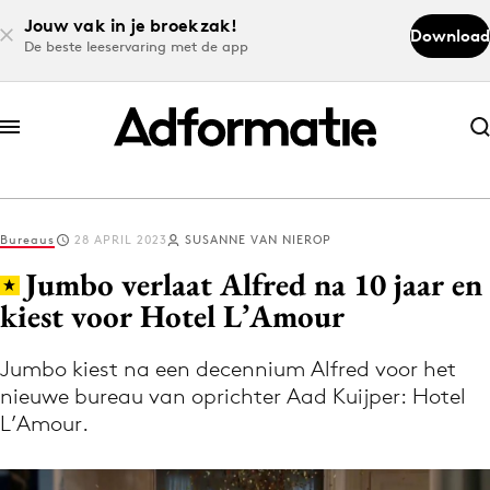
Jouw vak in je broekzak!
Download
De beste leeservaring met de app
Abonneer nu
Abonneer nu
Bureaus
28 APRIL 2023
SUSANNE VAN NIEROP
Log in
Jumbo verlaat Alfred na 10 jaar en
kiest voor Hotel L’Amour
Download de app
Volg het laatste nieuws via de Adformatie
Jumbo kiest na een decennium Alfred voor het
nieuwe bureau van oprichter Aad Kuijper: Hotel
Nieuws app
L’Amour.