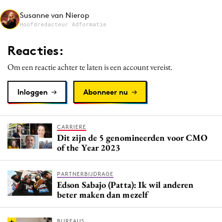
Media
Susanne van Nierop
Hoofdredacteur Adformatie
Merkstrategie
PR
Reacties:
Programmatic
Om een reactie achter te laten is een account vereist.
Purpose Marketing
Reputatie & crisis
Inloggen
Abonneer nu
CARRIERE
Dit zijn de 5 genomineerden voor CMO
of the Year 2023
PARTNERBIJDRAGE
Edson Sabajo (Patta): Ik wil anderen
beter maken dan mezelf
BUREAUS