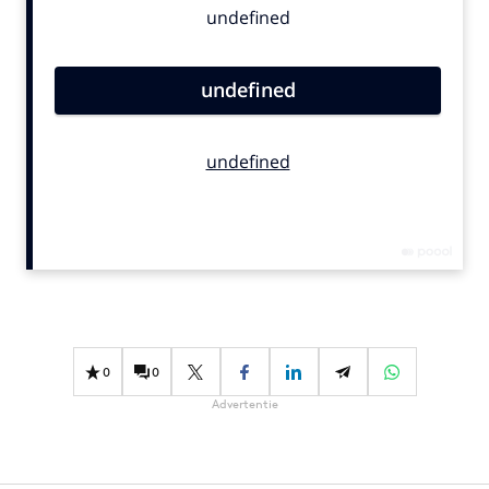
Bureaus
Campagnes
Carriere
Contentmarketing
Craft
Customer Experience
Data & Insights
Design
Digital transformation
Diversiteit
Effectiviteit
0
0
Gedragsverandering
Advertentie
Influencer marketing
Interne communicatie
Martech