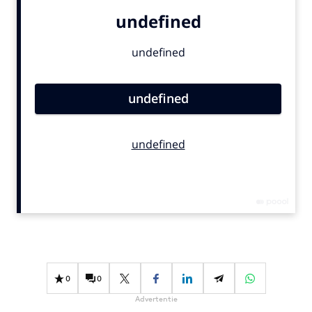
Bureaus
Campagnes
Carriere
Contentmarketing
Craft
Customer Experience
Data & Insights
Design
Digital transformation
Diversiteit
Effectiviteit
Gedragsverandering
Influencer marketing
0
0
Interne communicatie
Advertentie
Martech