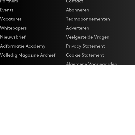
Partners
Contact
Events
Abonneren
Vacatures
Teamabonnementen
Whitepapers
Adverteren
Nieuwsbrief
Veelgestelde Vragen
Adformatie Academy
Privacy Statement
Volledig Magazine Archief
Cookie Statement
Algemene Voorwaarden
Onze app
Maak Adformatie.nl je
Google-favoriet
Privacyinstellingen
Download de
Adformatie Nieuws App