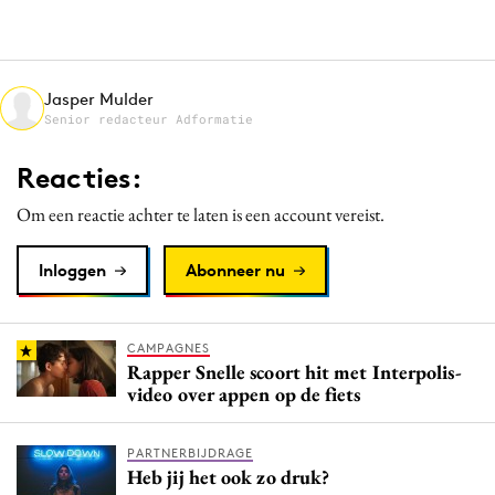
Media
Merkstrategie
PR
Jasper Mulder
Senior redacteur Adformatie
Programmatic
Purpose Marketing
Reacties:
Reputatie & crisis
Om een reactie achter te laten is een account vereist.
Inloggen
Abonneer nu
CAMPAGNES
Rapper Snelle scoort hit met Interpolis-
video over appen op de fiets
PARTNERBIJDRAGE
Heb jij het ook zo druk?