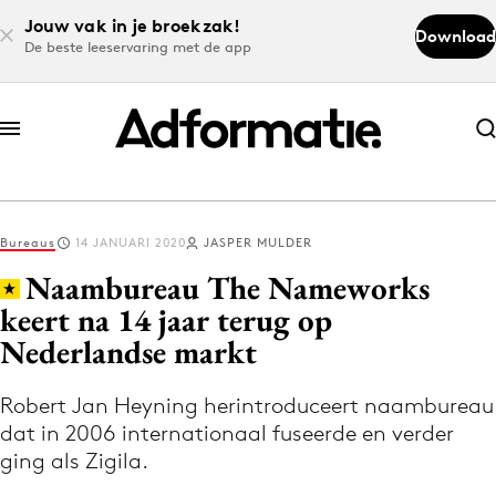
Jouw vak in je broekzak!
Download
De beste leeservaring met de app
Abonneer nu
Abonneer nu
Bureaus
14 JANUARI 2020
JASPER MULDER
Log in
Naambureau The Nameworks
keert na 14 jaar terug op
Nederlandse markt
Download de app
Volg het laatste nieuws via de Adformatie
Robert Jan Heyning herintroduceert naambureau
Nieuws app
dat in 2006 internationaal fuseerde en verder
ging als Zigila.