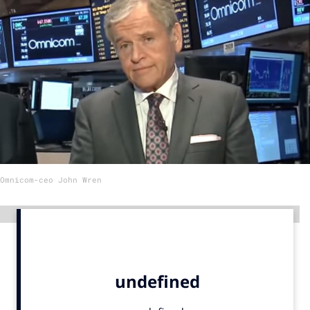
Menu
Home
9 sept: GenAI-training
12 nov: MarketingLive!
Adverteren
Events
Omnicom-ceo John Wren
Opleidingen
Vacatures
Advertentie
Academy
Partners
Topics
Artificial Intelligence