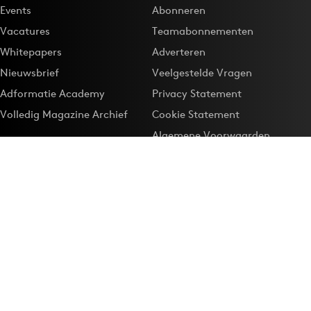
Events
Abonneren
Vacatures
Teamabonnementen
Whitepapers
Adverteren
Nieuwsbrief
Veelgestelde Vragen
Adformatie Academy
Privacy Statement
Volledig Magazine Archief
Cookie Statement
Algemene Voorwaarden
Onze app
Maak Adformatie.nl je
Google-favoriet
Privacyinstellingen
Download de
Adformatie Nieuws App