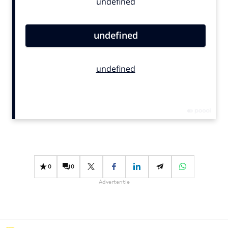
Bureaus
Campagnes
Carriere
Contentmarketing
Craft
Customer Experience
Data & Insights
Design
Digital transformation
Diversiteit
Effectiviteit
0
0
Gedragsverandering
Advertentie
Influencer marketing
Interne communicatie
Martech