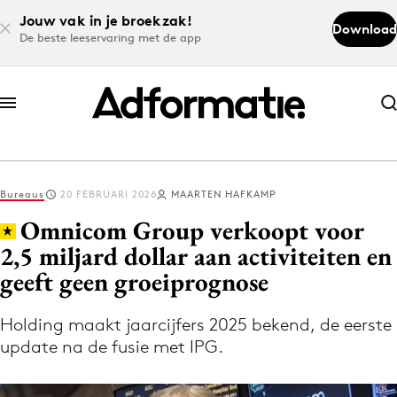
Jouw vak in je broekzak!
Download
De beste leeservaring met de app
Abonneer nu
Abonneer nu
Bureaus
20 FEBRUARI 2026
MAARTEN HAFKAMP
Log in
Omnicom Group verkoopt voor
2,5 miljard dollar aan activiteiten en
geeft geen groeiprognose
Download de app
Volg het laatste nieuws via de Adformatie
Holding maakt jaarcijfers 2025 bekend, de eerste
Nieuws app
update na de fusie met IPG.