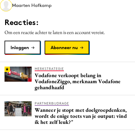
Maarten Hafkamp
Media
Merkstrategie
Reacties:
PR
Om een reactie achter te laten is een account vereist.
Programmatic
Purpose Marketing
Inloggen
Abonneer nu
Reputatie & crisis
MERKSTRATEGIE
Vodafone verkoopt belang in
VodafoneZiggo, merknaam Vodafone
gehandhaafd
PARTNERBIJDRAGE
Wanneer je stopt met doelgroepdenken,
wordt de enige toets van je output: vind
ík het zelf leuk?"