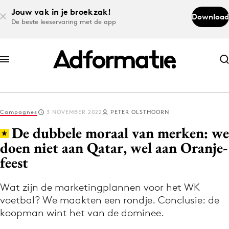
Jouw vak in je broekzak!
Download
De beste leeservaring met de app
Abonneer nu
Abonneer nu
Campagnes
3 NOVEMBER 2022
PETER OLSTHOORN
Log in
De dubbele moraal van merken: we
doen niet aan Qatar, wel aan Oranje-
feest
Download de app
Volg het laatste nieuws via de Adformatie
Wat zijn de marketingplannen voor het WK
Nieuws app
voetbal? We maakten een rondje. Conclusie: de
koopman wint het van de dominee.