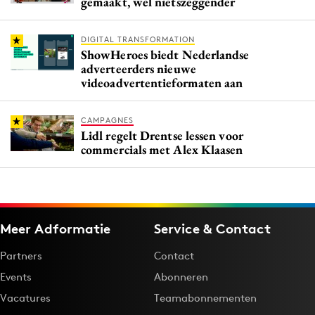
gemaakt, wel nietszeggender
DIGITAL TRANSFORMATION
ShowHeroes biedt Nederlandse
adverteerders nieuwe
videoadvertentieformaten aan
CAMPAGNES
Lidl regelt Drentse lessen voor
commercials met Alex Klaasen
Meer Adformatie
Service & Contact
Partners
Contact
Events
Abonneren
Vacatures
Teamabonnementen