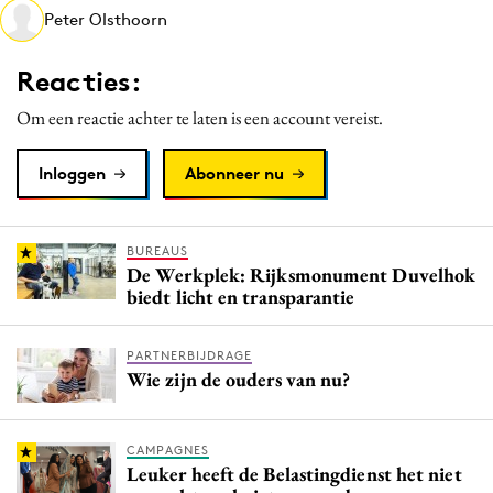
Peter Olsthoorn
Media
Merkstrategie
Reacties:
PR
Om een reactie achter te laten is een account vereist.
Programmatic
Purpose Marketing
Inloggen
Abonneer nu
Reputatie & crisis
BUREAUS
De Werkplek: Rijksmonument Duvelhok
biedt licht en transparantie
PARTNERBIJDRAGE
Wie zijn de ouders van nu?
CAMPAGNES
Leuker heeft de Belastingdienst het niet