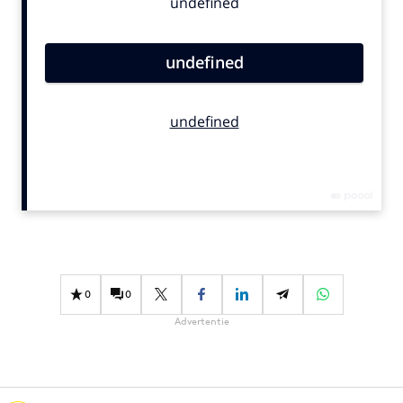
Bureaus
Campagnes
Carriere
Contentmarketing
Craft
Customer Experience
Data & Insights
Design
Digital transformation
Diversiteit
Effectiviteit
0
0
Gedragsverandering
Advertentie
Influencer marketing
Interne communicatie
Martech