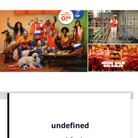
Menu
Home
9 sept: GenAI-training
12 nov: MarketingLive!
Adverteren
Events
Opleidingen
Vacatures
Advertentie
Academy
Partners
Topics
Artificial Intelligence