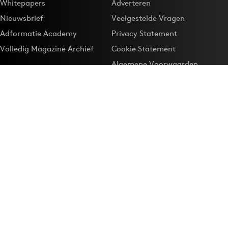
Whitepapers
Adverteren
Nieuwsbrief
Veelgestelde Vragen
Adformatie Academy
Privacy Statement
Volledig Magazine Archief
Cookie Statement
Algemene Voorwaarden
Onze app
Maak Adformatie.nl je
Google-favoriet
Privacyinstellingen
Download de
Adformatie Nieuws App