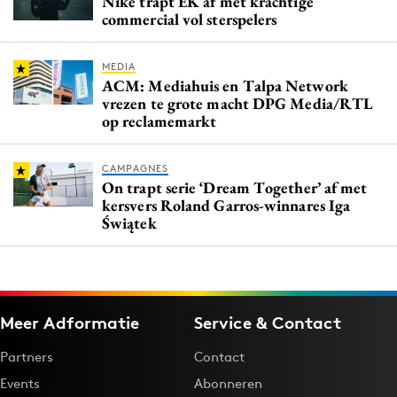
Nike trapt EK af met krachtige
commercial vol sterspelers
MEDIA
ACM: Mediahuis en Talpa Network
vrezen te grote macht DPG Media/RTL
op reclamemarkt
CAMPAGNES
On trapt serie ‘Dream Together’ af met
kersvers Roland Garros-winnares Iga
Świątek
Meer Adformatie
Service & Contact
Partners
Contact
Events
Abonneren