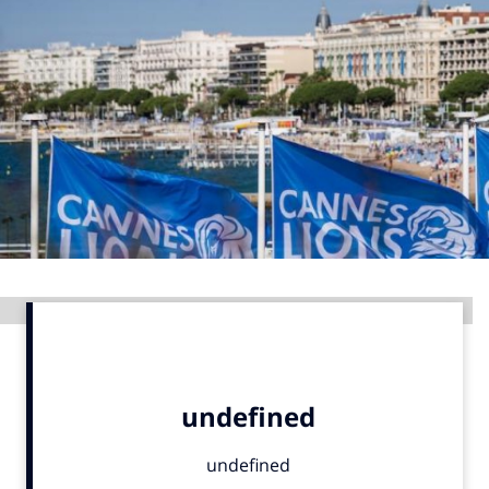
Menu
Home
9 sept: GenAI-training
12 nov: MarketingLive!
Adverteren
Events
Opleidingen
Advertentie
Vacatures
Academy
Partners
Topics
Artificial Intelligence