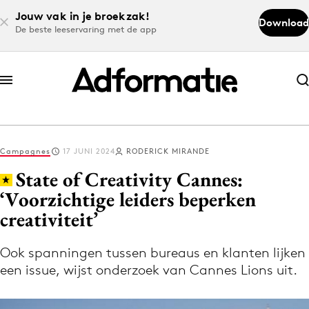
Jouw vak in je broekzak!
Download
De beste leeservaring met de app
Abonneer nu
Abonneer nu
Campagnes
17 JUNI 2024
RODERICK MIRANDE
Log in
State of Creativity Cannes:
‘Voorzichtige leiders beperken
creativiteit’
Download de app
Volg het laatste nieuws via de Adformatie
Ook spanningen tussen bureaus en klanten lijken
Nieuws app
een issue, wijst onderzoek van Cannes Lions uit.