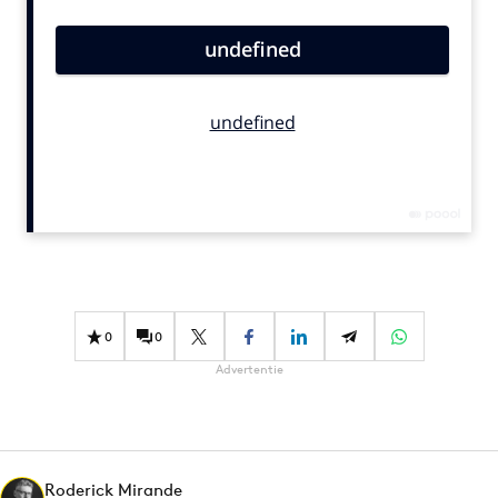
Bureaus
Campagnes
Carriere
Contentmarketing
Craft
Customer Experience
Data & Insights
Design
Digital transformation
Diversiteit
0
0
Effectiviteit
Advertentie
Gedragsverandering
Influencer marketing
Interne communicatie
Martech
Roderick Mirande