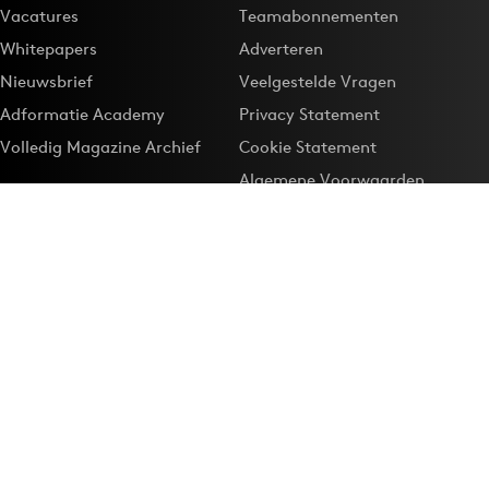
Vacatures
Teamabonnementen
Whitepapers
Adverteren
Nieuwsbrief
Veelgestelde Vragen
Adformatie Academy
Privacy Statement
Volledig Magazine Archief
Cookie Statement
Algemene Voorwaarden
Onze app
Maak Adformatie.nl je
Google-favoriet
Privacyinstellingen
Download de
Adformatie Nieuws App