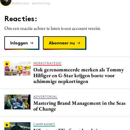
Redacteur marketing
Media
Merkstrategie
Reacties:
PR
Om een reactie achter te laten is een account vereist.
Programmatic
Purpose Marketing
Inloggen
Abonneer nu
Reputatie & crisis
MERKSTRATEGIE
Ook gerenommeerde merken als Tommy
Hilfiger en G-Star krijgen boete voor
schimmige nepkortingen
ADVERTORIAL
Mastering Brand Management in the Seas
of Change
CAMPAGNES