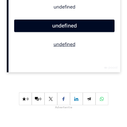
Bureaus
Campagnes
Carriere
Contentmarketing
Craft
Customer Experience
Data & Insights
Design
Digital transformation
Diversiteit
Effectiviteit
Gedragsverandering
0
0
Influencer marketing
Advertentie
Interne communicatie
Martech