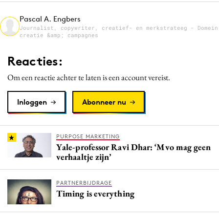
Media
Pascal A. Engbers
Merkstrategie
Journalist, copywriter, creatief- en merkstrateeg - Domein
creatie &amp; campagnes
PR
Programmatic
Reacties:
Purpose Marketing
Om een reactie achter te laten is een account vereist.
Reputatie & crisis
Inloggen
Abonneer nu
PURPOSE MARKETING
Yale-professor Ravi Dhar: ‘Mvo mag geen
verhaaltje zijn’
PARTNERBIJDRAGE
Timing is everything