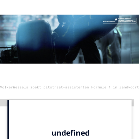
Menu
Home
9 sept: GenAI-training
12 nov: MarketingLive!
Adverteren
Events
Opleidingen
VolkerWessels zoekt pitstraat-assistenten Formule 1 in Zandvoort
Vacatures
Academy
Advertentie
Partners
Topics
Artificial Intelligence