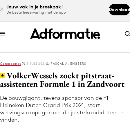
Jouw vak in je broekzak!
Download
De beste leeservaring met de app
Abonneer nu
Abonneer nu
Campagnes
5 JULI 2021
PASCAL A. ENGBERS
Log in
VolkerWessels zoekt pitstraat-
assistenten Formule 1 in Zandvoort
Download de app
Volg het laatste nieuws via de Adformatie
De bouwgigant, tevens sponsor van de F1
Heineken Dutch Grand Prix 2021, start
Nieuws app
wervingscampagne om de juiste kandidaten te
vinden.