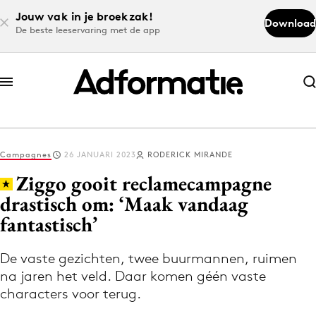
Jouw vak in je broekzak!
Download
De beste leeservaring met de app
Abonneer nu
Abonneer nu
Campagnes
26 JANUARI 2023
RODERICK MIRANDE
Log in
Ziggo gooit reclamecampagne
drastisch om: ‘Maak vandaag
fantastisch’
Download de app
Volg het laatste nieuws via de Adformatie
De vaste gezichten, twee buurmannen, ruimen
Nieuws app
na jaren het veld. Daar komen géén vaste
characters voor terug.