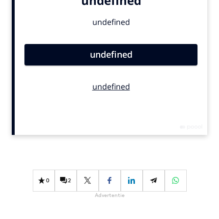
Bureaus
Campagnes
Carriere
Contentmarketing
Craft
Customer Experience
Data & Insights
Design
Digital transformation
Diversiteit
Effectiviteit
Gedragsverandering
0
2
Influencer marketing
Advertentie
Interne communicatie
Martech