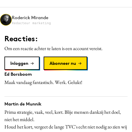
Media
Merkstrategie
Roderick Mirande
Redacteur marketing
PR
Programmatic
Reacties:
Purpose Marketing
Om een reactie achter te laten is een account vereist.
Reputatie & crisis
Inloggen
Abonneer nu
Ed Borsboom
Maak vandaag fantastisch. Werk. Gelukt!
Martin de Munnik
Prima strategie, vaak, veel, kort. Blije mensen dankzij het doel,
niet het middel.
Houd het kort, vergeet de lange TVC's echt niet nodig zo zien wij