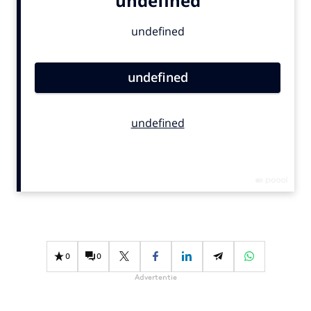
Bureaus
Campagnes
Carriere
Contentmarketing
Craft
Customer Experience
Data & Insights
Design
Digital transformation
Diversiteit
Effectiviteit
Gedragsverandering
0
0
Influencer marketing
Advertentie
Interne communicatie
Martech