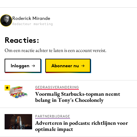
Media
Merkstrategie
Roderick Mirande
Redacteur marketing
PR
Programmatic
Reacties:
Purpose Marketing
Om een reactie achter te laten is een account vereist.
Reputatie & crisis
Inloggen
Abonneer nu
GEDRAGSVERANDERING
Voormalig Starbucks-topman neemt
belang in Tony's Chocolonely
PARTNERBIJDRAGE
Adverteren in podcasts: richtlijnen voor
optimale impact