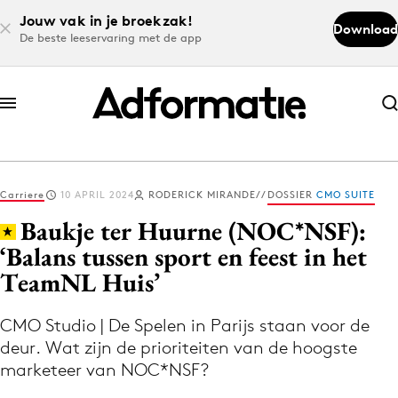
Jouw vak in je broekzak!
Download
De beste leeservaring met de app
Abonneer nu
Abonneer nu
Carriere
10 APRIL 2024
RODERICK MIRANDE
DOSSIER
CMO SUITE
Log in
Baukje ter Huurne (NOC*NSF):
‘Balans tussen sport en feest in het
TeamNL Huis’
Download de app
Volg het laatste nieuws via de Adformatie
CMO Studio | De Spelen in Parijs staan voor de
Nieuws app
deur. Wat zijn de prioriteiten van de hoogste
marketeer van NOC*NSF?