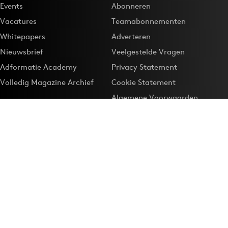
Events
Abonneren
Vacatures
Teamabonnementen
Whitepapers
Adverteren
Nieuwsbrief
Veelgestelde Vragen
Adformatie Academy
Privacy Statement
Volledig Magazine Archief
Cookie Statement
Algemene Voorwaarden
Onze app
Maak Adformatie.nl je
Google-favoriet
Privacyinstellingen
Download de
Adformatie Nieuws App