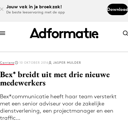
Jouw vak in je broekzak!
Download
De beste leeservaring met de app
Abonneer nu
Abonneer nu
Carriere
10 OKTOBER 2016
JASPER MULDER
Log in
Bex* breidt uit met drie nieuwe
medewerkers
Download de app
Volg het laatste nieuws via de Adformatie
Bex*communicatie heeft haar team versterkt
met een senior adviseur voor de zakelijke
Nieuws app
dienstverlening, een projectmanager en een
traffic…