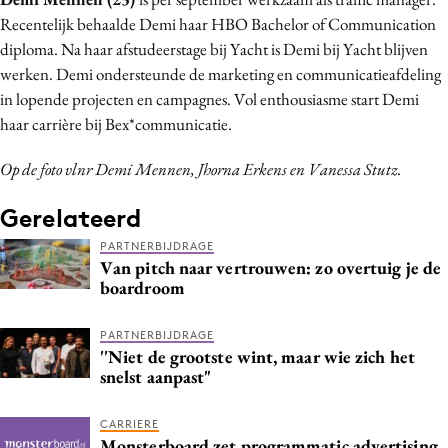
Media
Recentelijk behaalde Demi haar HBO Bachelor of Communication
diploma. Na haar afstudeerstage bij Yacht is Demi bij Yacht blijven
Merkstrategie
werken. Demi ondersteunde de marketing en communicatieafdeling
PR
in lopende projecten en campagnes. Vol enthousiasme start Demi
Programmatic
haar carrière bij Bex*communicatie.
Purpose Marketing
Op de foto vlnr Demi Mennen, Jhorna Erkens en Vanessa Stutz.
Reputatie & crisis
Gerelateerd
PARTNERBIJDRAGE
Van pitch naar vertrouwen: zo overtuig je de
boardroom
PARTNERBIJDRAGE
''Niet de grootste wint, maar wie zich het
snelst aanpast"
CARRIERE
Monsterboard zet programmatic advertising