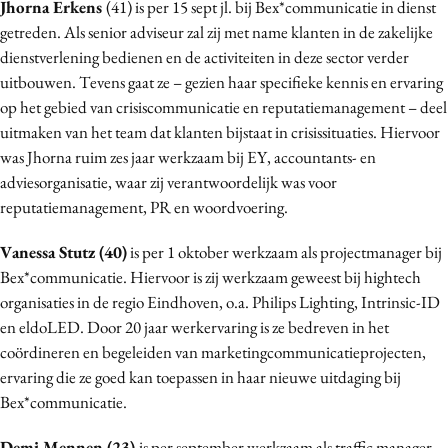
Jhorna Erkens
(41) is per 15 sept jl. bij Bex*communicatie in dienst
Bureaus
getreden. Als senior adviseur zal zij met name klanten in de zakelijke
Campagnes
dienstverlening bedienen en de activiteiten in deze sector verder
Carriere
uitbouwen. Tevens gaat ze – gezien haar specifieke kennis en ervaring
op het gebied van crisiscommunicatie en reputatiemanagement – deel
Contentmarketing
uitmaken van het team dat klanten bijstaat in crisissituaties. Hiervoor
Craft
was Jhorna ruim zes jaar werkzaam bij EY, accountants- en
Customer Experience
adviesorganisatie, waar zij verantwoordelijk was voor
Data & Insights
reputatiemanagement, PR en woordvoering.
Design
Vanessa Stutz (40)
is per 1 oktober werkzaam als projectmanager bij
Digital transformation
Bex*communicatie. Hiervoor is zij werkzaam geweest bij hightech
Diversiteit
organisaties in de regio Eindhoven, o.a. Philips Lighting, Intrinsic-ID
Effectiviteit
en eldoLED. Door 20 jaar werkervaring is ze bedreven in het
Gedragsverandering
coördineren en begeleiden van marketingcommunicatieprojecten,
ervaring die ze goed kan toepassen in haar nieuwe uitdaging bij
Influencer marketing
Bex*communicatie.
Interne communicatie
Martech
Demi Mennen (23)
is per september werkzaam als traffic manager.