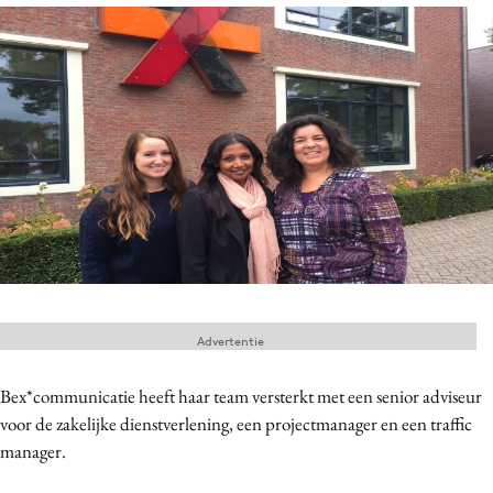
Menu
Home
9 sept: GenAI-training
12 nov: MarketingLive!
Adverteren
Events
Opleidingen
Vacatures
Advertentie
Academy
Bex*communicatie heeft haar team versterkt met een senior adviseur
Partners
voor de zakelijke dienstverlening, een projectmanager en een traffic
Topics
manager.
Artificial Intelligence