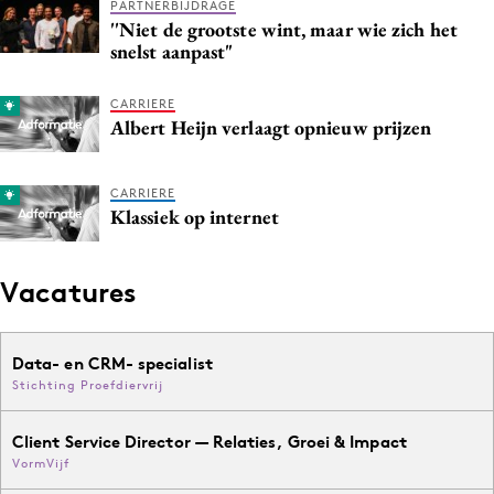
PARTNERBIJDRAGE
Media
''Niet de grootste wint, maar wie zich het
snelst aanpast"
Merkstrategie
PR
CARRIERE
Programmatic
Albert Heijn verlaagt opnieuw prijzen
Purpose Marketing
Reputatie & crisis
CARRIERE
Klassiek op internet
Vacatures
Data- en CRM- specialist
Stichting Proefdiervrij
Client Service Director — Relaties, Groei & Impact
VormVijf