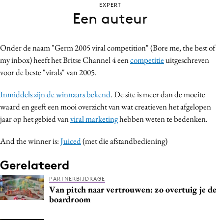
EXPERT
Bureaus
Een auteur
Campagnes
Carriere
Onder de naam "Germ 2005 viral competition" (Bore me, the best of
Contentmarketing
my inbox) heeft het Britse Channel 4 een
competitie
uitgeschreven
Craft
voor de beste "virals" van 2005.
Customer Experience
Inmiddels zijn de winnaars bekend
. De site is meer dan de moeite
Data & Insights
waard en geeft een mooi overzicht van wat creatieven het afgelopen
Design
jaar op het gebied van
viral marketing
hebben weten te bedenken.
Digital transformation
And the winner is:
Juiced
(met die afstandbediening)
Diversiteit
Effectiviteit
Gerelateerd
Gedragsverandering
PARTNERBIJDRAGE
Influencer marketing
Van pitch naar vertrouwen: zo overtuig je de
boardroom
Interne communicatie
Martech