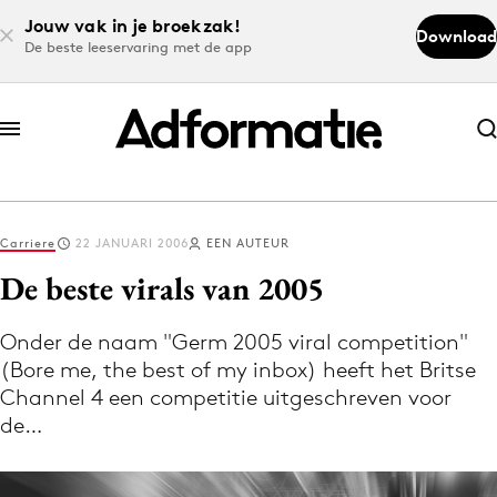
Jouw vak in je broekzak!
Download
De beste leeservaring met de app
Abonneer nu
Abonneer nu
Carriere
22 JANUARI 2006
EEN AUTEUR
Log in
De beste virals van 2005
Onder de naam "Germ 2005 viral competition"
Download de app
(Bore me, the best of my inbox) heeft het Britse
Volg het laatste nieuws via de Adformatie
Channel 4 een competitie uitgeschreven voor
Nieuws app
de…