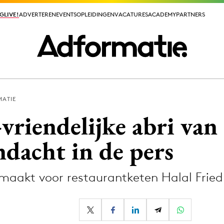
GLIVE!
GLIVE!
ADVERTEREN
ADVERTEREN
EVENTS
EVENTS
OPLEIDINGEN
OPLEIDINGEN
VACATURES
VACATURES
ACADEMY
ACADEMY
PARTNERS
PARTNERS
MATIE
ieuws app
riendelijke abri van 
andacht in de pers
maakt voor restaurantketen Halal Fried
Media
ormation
Merkstrategie
PR