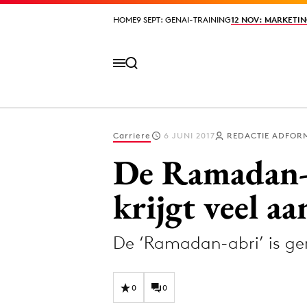
HOME
HOME
9 SEPT: GENAI-TRAINING
9 SEPT: GENAI-TRAINING
12 NOV: MARKETIN
12 NOV: MARKETIN
Carriere
6 JUNI 2017
REDACTIE ADFOR
Volg het laatste nieuws via de Adformatie N
De Ramadan-v
krijgt veel a
Topics
De ‘Ramadan-abri’ is ge
Artificial Intelligence
Design
Bureaus
Digital transf
Campagnes
Diversiteit
0
0