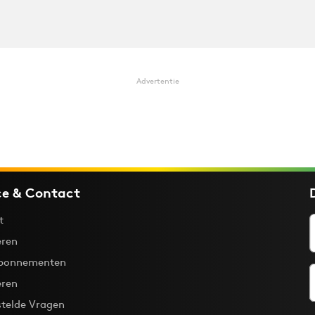
Advertentie
ce & Contact
t
ren
bonnementen
eren
stelde Vragen