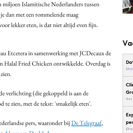
 miljoen Islamitische Nederlanders tussen
 je dan met een rommelende maag
r lekker eten, is dat niet altijd even fijn.
Va
eau Etcetera in samenwerking met JCDecaux de
Da
n Halal Fried Chicken ontwikkelde. Overdag is
Sti
 zien.
Cli
e verlichting (die gekoppeld is aan de
Gr
Vor
od te zien, met de tekst: 'smakelijk eten'.
Ex
ederlandse pers, waaronder bij
De Telegraaf
,
pe
Sti