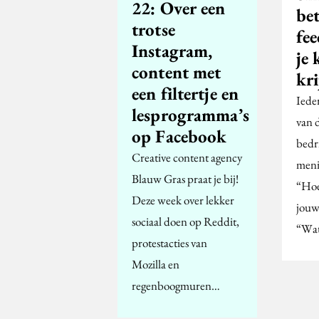
22: Over een
bet
trotse
fe
Instagram,
je 
content met
kr
een filtertje en
Iede
lesprogramma’s
van 
op Facebook
bedr
Creative content agency
meni
Blauw Gras praat je bij!
“Hoev
Deze week over lekker
jouw
sociaal doen op Reddit,
“Wa
protestacties van
Mozilla en
regenboogmuren…