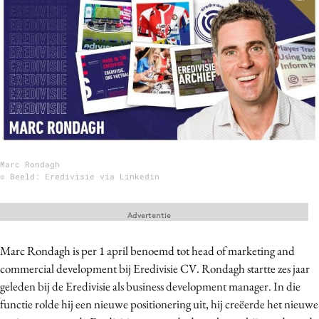
Menu
Home
9 sept: GenAI-training
12 nov: MarketingLive!
Adverteren
Marc Rondagh
Events
© Beeld: Eredivisie via Linkedin
Opleidingen
Vacatures
Advertentie
Academy
Marc Rondagh is per 1 april benoemd tot head of marketing and
Partners
commercial development bij Eredivisie CV.
Rondagh startte zes jaar
Topics
geleden bij de Eredivisie als business development manager. In die
functie rolde hij een nieuwe positionering uit, hij creëerde het nieuwe
Artificial Intelligence