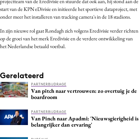
projectteam van de Eredivisie en stuurde dat ook aan, hij stond aan de
Bureaus
start van de KPN eDivisie en initieerde het sportieve dataproject, met
Campagnes
onder meer het installeren van tracking camera's in de 18 stadions.
Carriere
In zijn nieuwe rol gaat Rondagh zich volgens Eredivisie verder richten
Contentmarketing
op de groei van het merk Eredivisie en de verdere ontwikkeling van
Craft
het Nederlandse betaald voetbal.
Customer Experience
Data & Insights
Design
Gerelateerd
Digital transformation
PARTNERBIJDRAGE
Diversiteit
Van pitch naar vertrouwen: zo overtuig je de
boardroom
Effectiviteit
Gedragsverandering
PARTNERBIJDRAGE
Influencer marketing
Van Pinch naar Apadmi: 'Nieuwsgierigheid is
belangrijker dan ervaring'
Interne communicatie
Martech