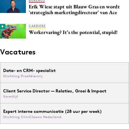
BUREAUS
Erik Wiese stapt uit Blauw Gras en wordt
Media
'strategisch marketingdirecteur' van Ace
Merkstrategie
PR
CARRIERE
Werkervaring? It’s the potential, stupid!
Programmatic
Purpose Marketing
Reputatie & crisis
Vacatures
Data- en CRM- specialist
Stichting Proefdiervrij
Client Service Director — Relaties, Groei & Impact
VormVijf
Expert interne communicatie (28 uur per week)
Stichting CliniClowns Nederland