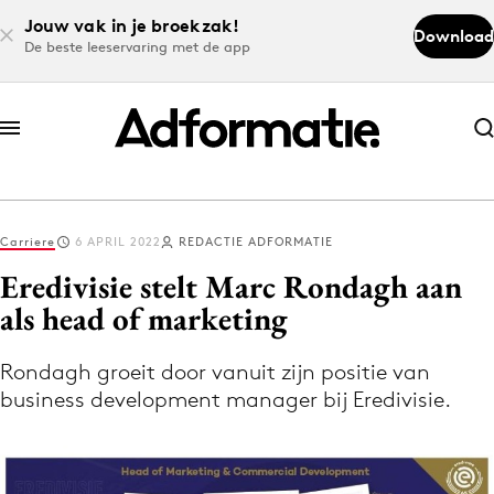
Jouw vak in je broekzak!
Download
De beste leeservaring met de app
Abonneer nu
Abonneer nu
Carriere
6 APRIL 2022
REDACTIE ADFORMATIE
Log in
Eredivisie stelt Marc Rondagh aan
als head of marketing
Download de app
Volg het laatste nieuws via de Adformatie
Rondagh groeit door vanuit zijn positie van
business development manager bij Eredivisie.
Nieuws app