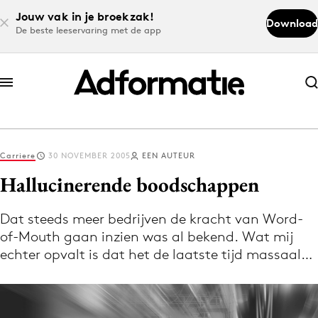
Jouw vak in je broekzak!
Download
De beste leeservaring met de app
Abonneer nu
Abonneer nu
Carriere
30 NOVEMBER 2005
EEN AUTEUR
Log in
Hallucinerende boodschappen
Dat steeds meer bedrijven de kracht van Word-
Download de app
of-Mouth gaan inzien was al bekend. Wat mij
Volg het laatste nieuws via de Adformatie
echter opvalt is dat het de laatste tijd massaal…
Nieuws app