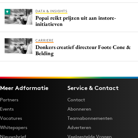
DATA & INSIGHTS
Popai reikt prijzen uit aan instore-
initiatieven
CARRIERE
Donkers creatief directeur Foote Cone &
Belding
Meer Adformatie
Service & Contact
Partners
Contact
Events
Abonneren
Vacatures
Teamabonnementen
Whitepapers
Adverteren
Nieuwsbrief
Veelgestelde Vragen