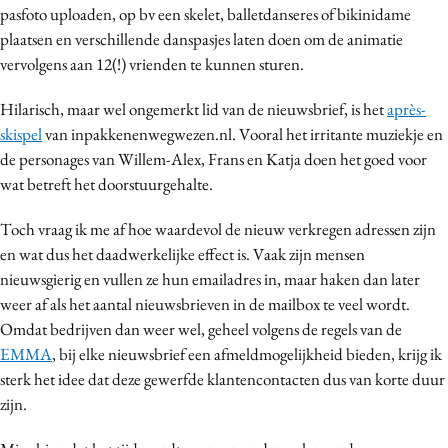
pasfoto uploaden, op bv een skelet, balletdanseres of bikinidame
Media
plaatsen en verschillende danspasjes laten doen om de animatie
Merkstrategie
vervolgens aan 12(!) vrienden te kunnen sturen.
PR
Hilarisch, maar wel ongemerkt lid van de nieuwsbrief, is het
après-
Programmatic
skispel
van inpakkenenwegwezen.nl. Vooral het irritante muziekje en
Purpose Marketing
de personages van Willem-Alex, Frans en Katja doen het goed voor
Reputatie & crisis
wat betreft het doorstuurgehalte.
Toch vraag ik me af hoe waardevol de nieuw verkregen adressen zijn
en wat dus het daadwerkelijke effect is. Vaak zijn mensen
nieuwsgierig en vullen ze hun emailadres in, maar haken dan later
weer af als het aantal nieuwsbrieven in de mailbox te veel wordt.
Omdat bedrijven dan weer wel, geheel volgens de regels van de
EMMA
, bij elke nieuwsbrief een afmeldmogelijkheid bieden, krijg ik
sterk het idee dat deze gewerfde klantencontacten dus van korte duur
zijn.