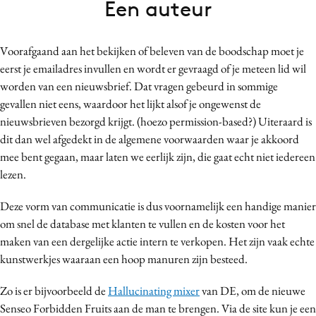
Een auteur
Bureaus
Campagnes
Voorafgaand aan het bekijken of beleven van de boodschap moet je
Carriere
eerst je emailadres invullen en wordt er gevraagd of je meteen lid wil
Contentmarketing
worden van een nieuwsbrief. Dat vragen gebeurd in sommige
Craft
gevallen niet eens, waardoor het lijkt alsof je ongewenst de
Customer Experience
nieuwsbrieven bezorgd krijgt. (hoezo permission-based?) Uiteraard is
dit dan wel afgedekt in de algemene voorwaarden waar je akkoord
Data & Insights
mee bent gegaan, maar laten we eerlijk zijn, die gaat echt niet iedereen
Design
lezen.
Digital transformation
Diversiteit
Deze vorm van communicatie is dus voornamelijk een handige manier
om snel de database met klanten te vullen en de kosten voor het
Effectiviteit
maken van een dergelijke actie intern te verkopen. Het zijn vaak echte
Gedragsverandering
kunstwerkjes waaraan een hoop manuren zijn besteed.
Influencer marketing
Interne communicatie
Zo is er bijvoorbeeld de
Hallucinating mixer
van DE, om de nieuwe
Senseo Forbidden Fruits aan de man te brengen. Via de site kun je een
Martech