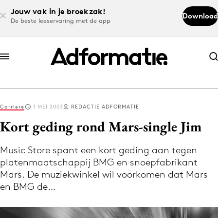
Jouw vak in je broekzak!
Download
De beste leeservaring met de app
Abonneer nu
Abonneer nu
Carriere
1 MEI 2003
REDACTIE ADFORMATIE
Log in
Kort geding rond Mars-single Jim
Music Store spant een kort geding aan tegen
Download de app
platenmaatschappij BMG en snoepfabrikant
Volg het laatste nieuws via de Adformatie
Mars. De muziekwinkel wil voorkomen dat Mars
Nieuws app
en BMG de…