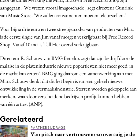
Bureaus
aangegaan. ‘We vrezen vooral imagoschade’, zegt directeur Guurink
van Music Store. ‘We zullen consumenten moeten teleurstellen.'
Campagnes
Carriere
Voor bijna drie euro en twee streepjescodes van producten van Mars
Contentmarketing
is de eerste single van Jim vanaf morgen verkrijgbaar bij Free Record
Craft
Shop. Vanaf 10 mei is Tell Her overal verkrijgbaar.
Customer Experience
Directeur R. Schouw van BMG Benelux zegt dat zijn bedrijf door de
Data & Insights
malaise in de platenindustrie nieuwe popartiesten niet meer goed 'in
Design
de markt kan zetten'. BMG ging daarom een samenwerking aan met
Digital transformation
Mars. Schouw denkt dat dit het begin is van een geheel nieuwe
ontwikkeling in de vermaaksindustrie. Sterren worden gekoppeld aan
Diversiteit
merken, waardoor verscheidene bedrijven profijt kunnen hebben
Effectiviteit
van één artiest (ANP).
Gedragsverandering
Influencer marketing
Gerelateerd
Interne communicatie
PARTNERBIJDRAGE
Van pitch naar vertrouwen: zo overtuig je de
Martech