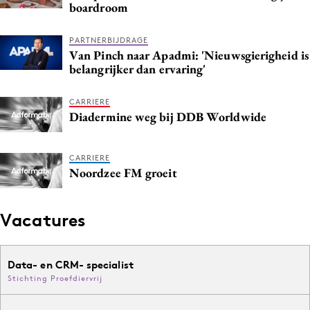
boardroom
Media
Merkstrategie
PARTNERBIJDRAGE
Van Pinch naar Apadmi: 'Nieuwsgierigheid is
PR
belangrijker dan ervaring'
Programmatic
Purpose Marketing
CARRIERE
Diadermine weg bij DDB Worldwide
Reputatie & crisis
CARRIERE
Noordzee FM groeit
Vacatures
Data- en CRM- specialist
Stichting Proefdiervrij