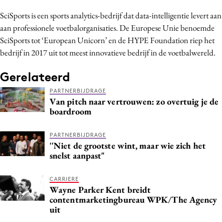
Bureaus
SciSports is een sports analytics-bedrijf dat data-intelligentie levert aan
Campagnes
aan professionele voetbalorganisaties. De Europese Unie benoemde
Carriere
SciSports tot ‘European Unicorn’ en de HYPE Foundation riep het
bedrijf in 2017 uit tot meest innovatieve bedrijf in de voetbalwereld.
Contentmarketing
Craft
Gerelateerd
Customer Experience
PARTNERBIJDRAGE
Data & Insights
Van pitch naar vertrouwen: zo overtuig je de
boardroom
Design
Digital transformation
PARTNERBIJDRAGE
Diversiteit
''Niet de grootste wint, maar wie zich het
snelst aanpast"
Effectiviteit
Gedragsverandering
CARRIERE
Influencer marketing
Wayne Parker Kent breidt
contentmarketingbureau WPK/The Agency
Interne communicatie
uit
Martech