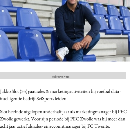
Menu
Home
9 sept: GenAI-training
12 nov: MarketingLive!
Adverteren
Events
Advertentie
Opleidingen
Vacatures
Jakko Slot (35) gaat sales & marketingactiviteiten bij voetbal data-
Academy
intelligentie bedrijf SciSports leiden.
Partners
Slot heeft de afgelopen anderhalf jaar als marketingmanager bij PEC
Topics
Zwolle gewerkt. Voor zijn periode bij PEC Zwolle was hij meer dan
acht jaar actief als sales- en accountmanager bij FC Twente.
Artificial Intelligence