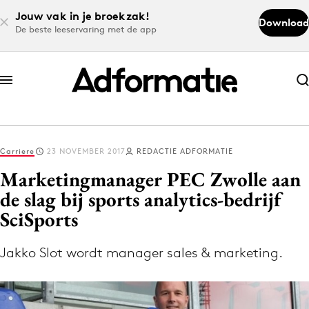
Jouw vak in je broekzak!
Download
De beste leeservaring met de app
Abonneer nu
Abonneer nu
Carriere
23 NOVEMBER 2017
REDACTIE ADFORMATIE
Log in
Marketingmanager PEC Zwolle aan
de slag bij sports analytics-bedrijf
SciSports
Download de app
Volg het laatste nieuws via de Adformatie
Jakko Slot wordt manager sales & marketing.
Nieuws app