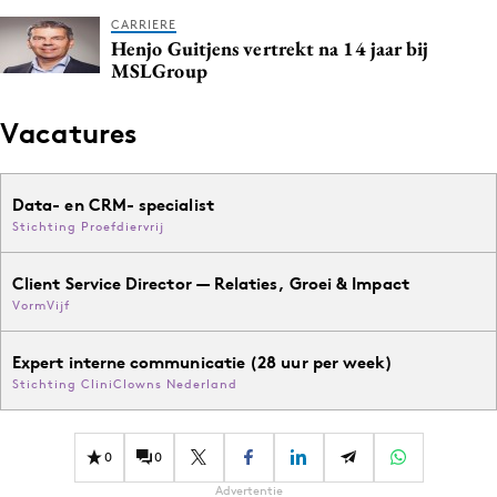
Media
CARRIERE
Henjo Guitjens vertrekt na 14 jaar bij
Merkstrategie
MSLGroup
PR
Programmatic
Vacatures
Purpose Marketing
Reputatie & crisis
Data- en CRM- specialist
Stichting Proefdiervrij
Client Service Director — Relaties, Groei & Impact
VormVijf
Expert interne communicatie (28 uur per week)
Stichting CliniClowns Nederland
0
0
Advertentie